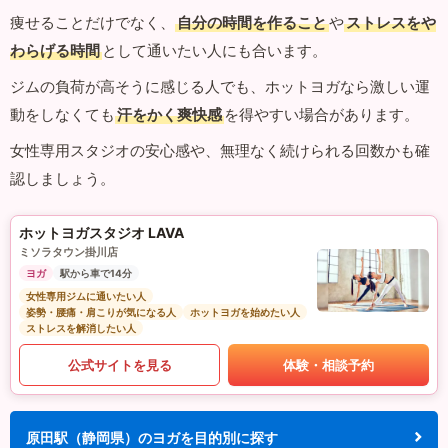
痩せることだけでなく、
自分の時間を作ること
や
ストレスをや
わらげる時間
として通いたい人にも合います。
ジムの負荷が高そうに感じる人でも、ホットヨガなら激しい運
動をしなくても
汗をかく爽快感
を得やすい場合があります。
女性専用スタジオの安心感や、無理なく続けられる回数かも確
認しましょう。
ホットヨガスタジオ LAVA
ミソラタウン掛川店
ヨガ
駅から車で14分
女性専用ジムに通いたい人
姿勢・腰痛・肩こりが気になる人
ホットヨガを始めたい人
ストレスを解消したい人
公式サイトを見る
体験・相談予約
原田駅（静岡県）のヨガを目的別に探す