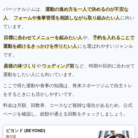
パーソナルジムは、
運動の進め方を一人で決めるのが不安な
人
、
フォームや食事管理を相談しながら取り組みたい人
に向い
ています。
目標に合わせてメニューを組みたい人
や、
予約を入れることで
運動を続けるきっかけを作りたい人
にも選ばれやすいジャンル
です。
産後の体づくり
や
ウェディング前
など、時期や目的に合わせて
運動をしたい人にも向いています。
ここで得た運動や食事の知識は、将来スポーツジムで自主トレ
をするときにも活かしやすいです。
料金は月額、回数券、コースなど複雑な場合があるため、公式
ページを確認し、総額や通える回数をチェックしましょう。
ビヨンド (BEYOND)
掛川店