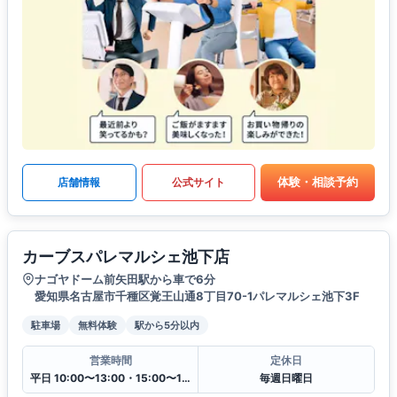
体験・相談予約
店舗情報
公式サイト
カーブスパレマルシェ池下店
ナゴヤドーム前矢田駅から車で6分
愛知県名古屋市千種区覚王山通8丁目70-1パレマルシェ池下3F
駐車場
無料体験
駅から5分以内
営業時間
定休日
平日 10:00〜13:00・15:00〜19:00
毎週日曜日