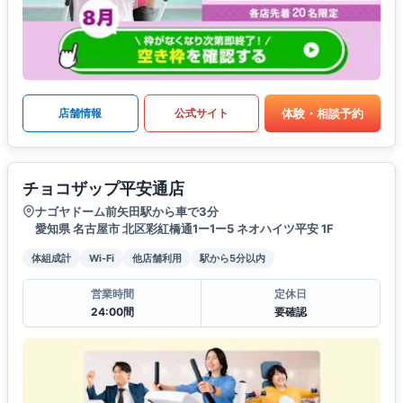
体験・相談予約
店舗情報
公式サイト
チョコザップ平安通店
ナゴヤドーム前矢田駅から車で3分
愛知県 名古屋市 北区彩紅橋通1ー1ー5 ネオハイツ平安 1F
体組成計
Wi-Fi
他店舗利用
駅から5分以内
営業時間
定休日
24:00間
要確認