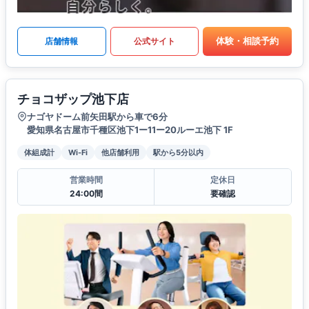
体験・相談予約
店舗情報
公式サイト
チョコザップ池下店
ナゴヤドーム前矢田駅から車で6分
愛知県名古屋市千種区池下1ー11ー20ルーエ池下 1F
体組成計
Wi-Fi
他店舗利用
駅から5分以内
営業時間
定休日
24:00間
要確認