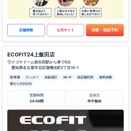
体験・相談予約
店舗情報
公式サイト
ECOFIT24上飯田店
ナゴヤドーム前矢田駅から車で5分
愛知県名古屋市北区瑠璃光町2丁目10-1
駐車場
ロッカー
体組成計
Wi-Fi
他店舗利用
無料体験
駅から5分以内
営業時間
定休日
24:00間
年中無休