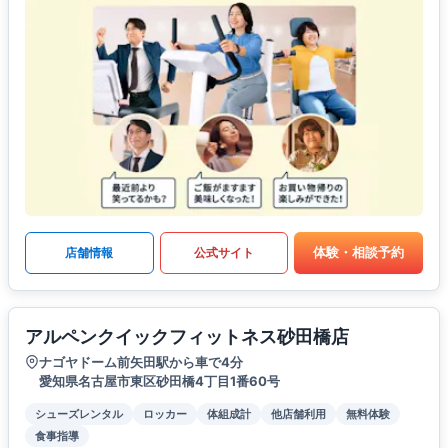
体験・相談予約
店舗情報
公式サイト
アルペンクイックフィットネス砂田橋店
ナゴヤドーム前矢田駅から車で4分
愛知県名古屋市東区砂田橋4丁目1番60号
シューズレンタル
ロッカー
体組成計
他店舗利用
無料体験
食事指導