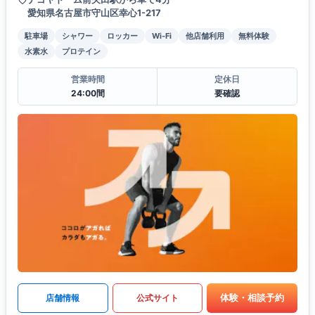
愛知県名古屋市守山区幸心1-217
駐車場
シャワー
ロッカー
Wi-Fi
他店舗利用
無料体験
水素水
プロテイン
営業時間
定休日
24:00間
要確認
体験・相談予約
店舗情報
公式サイト