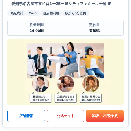
愛知県名古屋市東区葵3ー25ー15シティファミール千種 1F
体組成計
Wi-Fi
他店舗利用
駅から5分以内
営業時間
定休日
24:00間
要確認
体験・相談予約
店舗情報
公式サイト