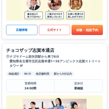
体験・相談予約
店舗情報
公式サイト
チョコザップ志賀本通店
ナゴヤドーム前矢田駅から車で6分
愛知県名古屋市北区志賀本通1ー38アンビックス志賀ストリート
タワー 1F
体組成計
Wi-Fi
他店舗利用
駅から5分以内
営業時間
定休日
24:00間
要確認