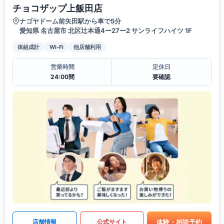
チョコザップ上飯田店
ナゴヤドーム前矢田駅から車で5分
愛知県 名古屋市 北区辻本通4ー27ー2 サンライフハイツ 1F
体組成計
Wi-Fi
他店舗利用
営業時間
定休日
24:00間
要確認
体験・相談予約
店舗情報
公式サイト