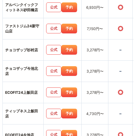
アルペンクイックフ
○
公式
予約
6,930円〜
ィットネス砂田橋店
ファストジム24新守
○
公式
予約
7,150円〜
山店
-
公式
予約
チョコザップ杉村店
3,278円〜
チョコザップ今池北
-
公式
予約
3,278円〜
店
○
公式
予約
ECOFIT24上飯田店
3,278円〜
ティップネス上飯田
-
公式
予約
4,730円〜
店
○
公式
予約
ECOFIT24今池店
3,278円〜