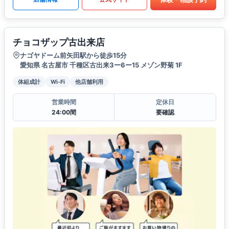
チョコザップ古出来店
ナゴヤドーム前矢田駅から徒歩15分
愛知県 名古屋市 千種区古出来3ー6ー15 メゾン野菊 1F
体組成計
Wi-Fi
他店舗利用
営業時間
定休日
24:00間
要確認