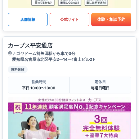
体験・相談予約
店舗情報
公式サイト
カーブス平安通店
ナゴヤドーム前矢田駅から車で3分
愛知県名古屋市北区平安2ー14ー1富士ビル2Ｆ
無料体験
営業時間
定休日
平日 10:00〜13:00
毎週日曜日