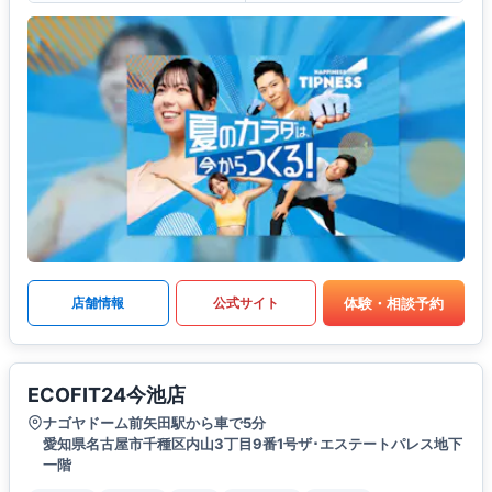
体験・相談予約
店舗情報
公式サイト
ECOFIT24今池店
ナゴヤドーム前矢田駅から車で5分
愛知県名古屋市千種区内山3丁目9番1号ザ･エステートパレス地下
一階