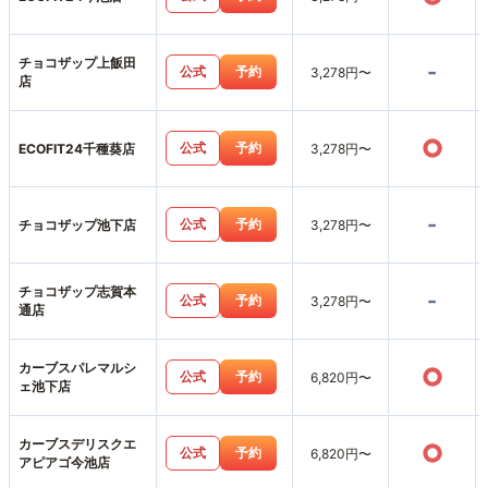
チョコザップ上飯田
-
公式
予約
3,278円〜
店
○
公式
予約
ECOFIT24千種葵店
3,278円〜
-
公式
予約
チョコザップ池下店
3,278円〜
チョコザップ志賀本
-
公式
予約
3,278円〜
通店
カーブスパレマルシ
○
公式
予約
6,820円〜
ェ池下店
カーブスデリスクエ
○
公式
予約
6,820円〜
アピアゴ今池店