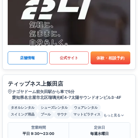
体験・相談予約
店舗情報
公式サイト
ティップネス上飯田店
ナゴヤドーム前矢田駅から車で5分
愛知県名古屋市北区瑠璃光町4-7太陽サウンドオンビル3･4F
タオルレンタル
シューズレンタル
ウェアレンタル
スイミング用品
プール
サウナ
マットピラティス
もっと見る
営業時間
定休日
平日 9:30〜23:00
毎週水曜日