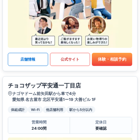
体験・相談予約
店舗情報
公式サイト
チョコザップ平安通一丁目店
ナゴヤドーム前矢田駅から車で4分
愛知県 名古屋市 北区平安通1ー19 大善ビル 1F
体組成計
Wi-Fi
他店舗利用
駅から5分以内
営業時間
定休日
24:00間
要確認