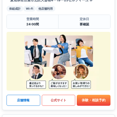
愛知県名古屋市北区大曽根4ー19ー25セルフィーユ 1F
体組成計
Wi-Fi
他店舗利用
営業時間
定休日
24:00間
要確認
体験・相談予約
店舗情報
公式サイト