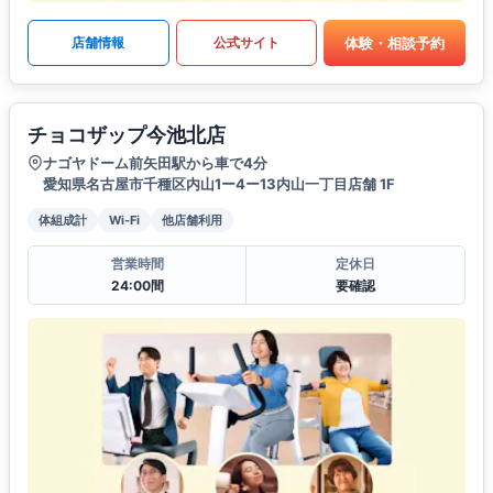
体験・相談予約
店舗情報
公式サイト
チョコザップ今池北店
ナゴヤドーム前矢田駅から車で4分
愛知県名古屋市千種区内山1ー4ー13内山一丁目店舗 1F
体組成計
Wi-Fi
他店舗利用
営業時間
定休日
24:00間
要確認