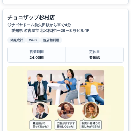
チョコザップ杉村店
ナゴヤドーム前矢田駅から車で4分
愛知県 名古屋市 北区杉村1ー26ー8 杉ビル 1F
体組成計
Wi-Fi
他店舗利用
営業時間
定休日
24:00間
要確認