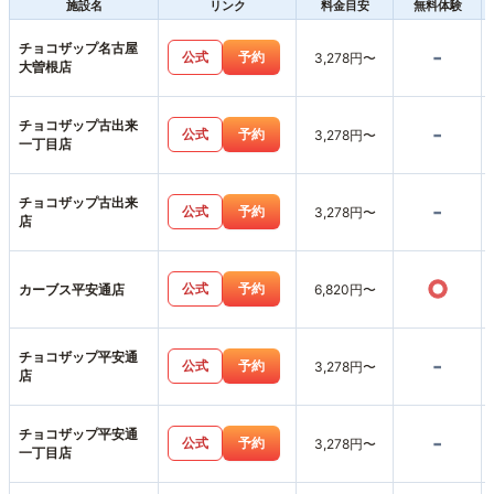
施設名
リンク
料金目安
無料体験
チョコザップ名古屋
-
公式
予約
3,278円〜
大曽根店
チョコザップ古出来
-
公式
予約
3,278円〜
一丁目店
チョコザップ古出来
-
公式
予約
3,278円〜
店
○
公式
予約
カーブス平安通店
6,820円〜
チョコザップ平安通
-
公式
予約
3,278円〜
店
チョコザップ平安通
-
公式
予約
3,278円〜
一丁目店