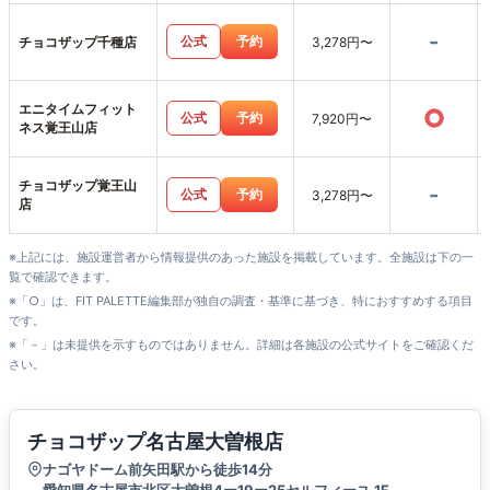
-
公式
予約
チョコザップ千種店
3,278円〜
エニタイムフィット
○
公式
予約
7,920円〜
ネス覚王山店
チョコザップ覚王山
-
公式
予約
3,278円〜
店
※上記には、施設運営者から情報提供のあった施設を掲載しています。全施設は下の一
覧で確認できます。
※「○」は、FIT PALETTE編集部が独自の調査・基準に基づき、特におすすめする項目
です。
※「－」は未提供を示すものではありません。詳細は各施設の公式サイトをご確認くだ
さい。
チョコザップ名古屋大曽根店
ナゴヤドーム前矢田駅から徒歩14分