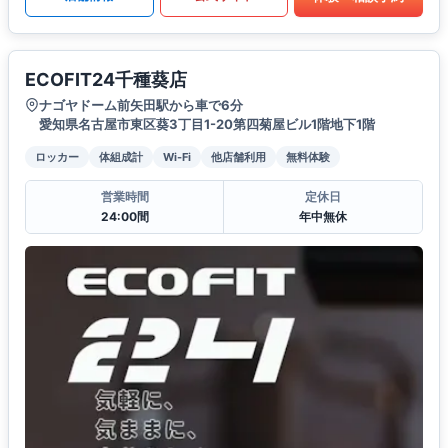
ECOFIT24千種葵店
ナゴヤドーム前矢田駅から車で6分
愛知県名古屋市東区葵3丁目1-20第四菊屋ビル1階地下1階
ロッカー
体組成計
Wi-Fi
他店舗利用
無料体験
営業時間
定休日
24:00間
年中無休