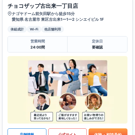
チョコザップ古出来一丁目店
ナゴヤドーム前矢田駅から徒歩15分
愛知県 名古屋市 東区古出来1ー1ー2 シンエイビル 1F
体組成計
Wi-Fi
他店舗利用
営業時間
定休日
24:00間
要確認
体験・相談予約
店舗情報
公式サイト