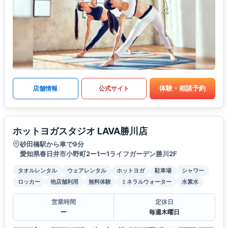
体験・相談予約
店舗情報
公式サイト
ホットヨガスタジオ LAVA勝川店
砂田橋駅から車で9分
愛知県春日井市小野町2ー1ー1ライフガーデン勝川2F
タオルレンタル
ウェアレンタル
ホットヨガ
駐車場
シャワー
ロッカー
他店舗利用
無料体験
ミネラルウォーター
水素水
営業時間
定休日
ー
毎週木曜日