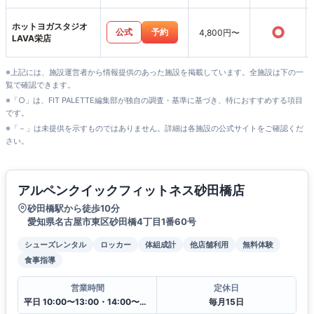
ホットヨガスタジオ
○
公式
予約
4,800円〜
LAVA栄店
※上記には、施設運営者から情報提供のあった施設を掲載しています。全施設は下の一
覧で確認できます。
※「○」は、FIT PALETTE編集部が独自の調査・基準に基づき、特におすすめする項目
です。
※「－」は未提供を示すものではありません。詳細は各施設の公式サイトをご確認くだ
さい。
アルペンクイックフィットネス砂田橋店
砂田橋駅から徒歩10分
愛知県名古屋市東区砂田橋4丁目1番60号
シューズレンタル
ロッカー
体組成計
他店舗利用
無料体験
食事指導
営業時間
定休日
平日 10:00〜13:00・14:00〜20:30
毎月15日