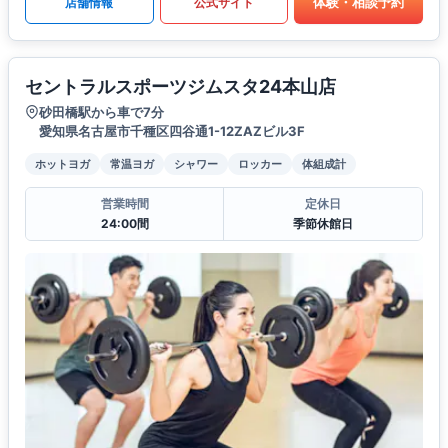
体験・相談予約
店舗情報
公式サイト
セントラルスポーツジムスタ24本山店
砂田橋駅から車で7分
愛知県名古屋市千種区四谷通1-12ZAZビル3F
ホットヨガ
常温ヨガ
シャワー
ロッカー
体組成計
営業時間
定休日
24:00間
季節休館日