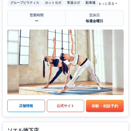
グループピラティス
ホットヨガ
常温ヨガ
駐車場
もっと見る
営業時間
定休日
ー
毎週金曜日
体験・相談予約
店舗情報
公式サイト
ソエル池下店