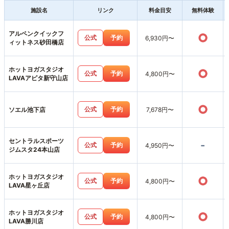
施設名
リンク
料金目安
無料体験
アルペンクイックフ
○
公式
予約
6,930円〜
ィットネス砂田橋店
ホットヨガスタジオ
○
公式
予約
4,800円〜
LAVAアピタ新守山店
○
公式
予約
ソエル池下店
7,678円〜
セントラルスポーツ
-
公式
予約
4,950円〜
ジムスタ24本山店
ホットヨガスタジオ
○
公式
予約
4,800円〜
LAVA星ヶ丘店
ホットヨガスタジオ
○
公式
予約
4,800円〜
LAVA勝川店