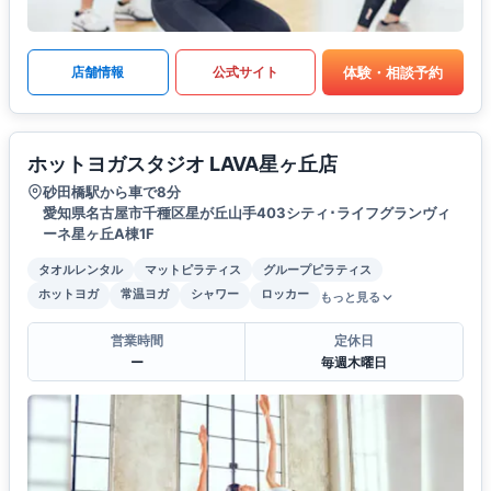
体験・相談予約
店舗情報
公式サイト
ホットヨガスタジオ LAVA星ヶ丘店
砂田橋駅から車で8分
愛知県名古屋市千種区星が丘山手403シティ･ライフグランヴィ
ーネ星ヶ丘A棟1F
タオルレンタル
マットピラティス
グループピラティス
ホットヨガ
常温ヨガ
シャワー
ロッカー
もっと見る
営業時間
定休日
ー
毎週木曜日