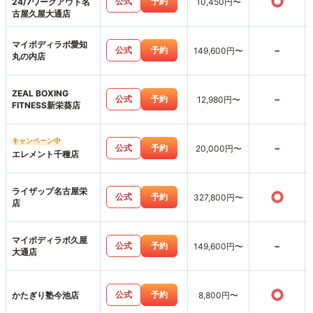
○
公式
予約
24/7ワークアウト名
10,450円〜
古屋久屋大通店
マイボディラボ愛知
-
公式
予約
149,600円〜
丸の内店
ZEAL BOXING
-
公式
予約
12,980円〜
FITNESS新栄葵店
キャンペーン中
-
公式
予約
20,000円〜
エレメント千種店
ライザップ名古屋栄
○
公式
予約
327,800円〜
店
マイボディラボ久屋
-
公式
予約
149,600円〜
大通店
○
公式
予約
かたぎり塾今池店
8,800円〜