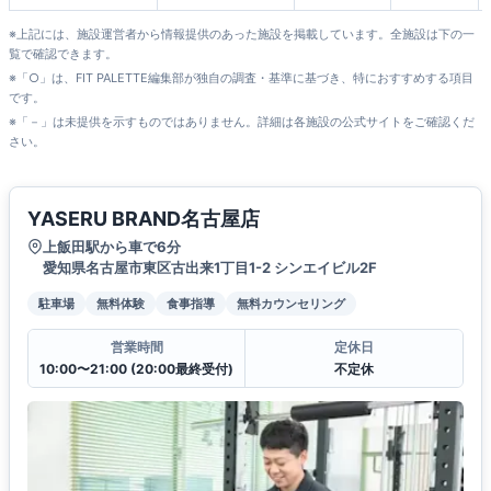
※上記には、施設運営者から情報提供のあった施設を掲載しています。全施設は下の一
覧で確認できます。
※「○」は、FIT PALETTE編集部が独自の調査・基準に基づき、特におすすめする項目
です。
※「－」は未提供を示すものではありません。詳細は各施設の公式サイトをご確認くだ
さい。
YASERU BRAND名古屋店
上飯田駅から車で6分
愛知県名古屋市東区古出来1丁目1-2 シンエイビル2F
駐車場
無料体験
食事指導
無料カウンセリング
営業時間
定休日
10:00〜21:00 (20:00最終受付)
不定休