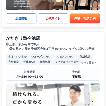
体験・相談予約
店舗情報
公式サイト
かたぎり塾今池店
上飯田駅から車で8分
愛知県名古屋市千種区今池4丁目14-11いのうビル2階202号室
タオルレンタル
シューズレンタル
ウェアレンタル
体組成計
完全個室
子連れOK
無料体験
ミネラルウォーター
もっと見る
営業時間
定休日
月~金10:00〜22:00
要確認