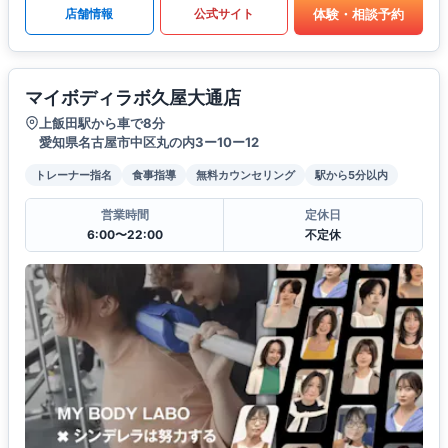
体験・相談予約
店舗情報
公式サイト
マイボディラボ久屋大通店
上飯田駅から車で8分
愛知県名古屋市中区丸の内3ー10ー12
トレーナー指名
食事指導
無料カウンセリング
駅から5分以内
営業時間
定休日
6:00〜22:00
不定休