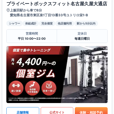
プライベートボックスフィット名古屋久屋大通店
上飯田駅から車で8分
愛知県名古屋市東区泉1丁目13番33号ユトリロ栄1-B
シャワー
体組成計
完全個室
他店舗利用
駅から5分以内
営業時間
定休日
平日 10:00〜22:00
毎週日曜日
体験・相談予約
店舗情報
公式サイト