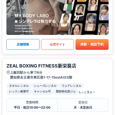
体験・相談予約
店舗情報
公式サイト
ZEAL BOXING FITNESS新栄葵店
上飯田駅から車で8分
愛知県名古屋市東区葵1-17-15estAOI3階
タオルレンタル
シューズレンタル
ウェアレンタル
レッスン振替可
キャンセル可
競技特化型ジム
もっと見る
営業時間
定休日
平日・祝日10:00〜22:00
月・木定休日