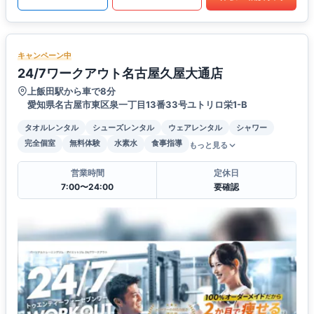
キャンペーン中
24/7ワークアウト名古屋久屋大通店
上飯田駅から車で8分
愛知県名古屋市東区泉一丁目13番33号ユトリロ栄1-B
タオルレンタル
シューズレンタル
ウェアレンタル
シャワー
完全個室
無料体験
水素水
食事指導
もっと見る
営業時間
定休日
7:00〜24:00
要確認