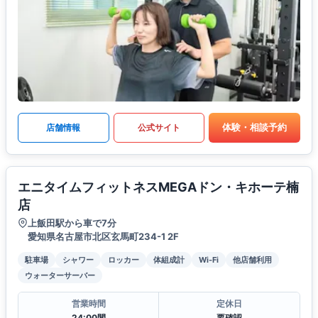
体験・相談予約
店舗情報
公式サイト
エニタイムフィットネスMEGAドン・キホーテ楠
店
上飯田駅から車で7分
愛知県名古屋市北区玄馬町234-1 2F
駐車場
シャワー
ロッカー
体組成計
Wi-Fi
他店舗利用
ウォーターサーバー
営業時間
定休日
24:00間
要確認