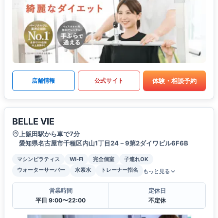
体験・相談予約
店舗情報
公式サイト
BELLE VIE
上飯田駅から車で7分
愛知県名古屋市千種区内山1丁目24－9第2ダイワビル6F6B
マシンピラティス
Wi-Fi
完全個室
子連れOK
ウォーターサーバー
水素水
トレーナー指名
もっと見る
営業時間
定休日
平日 9:00〜22:00
不定休