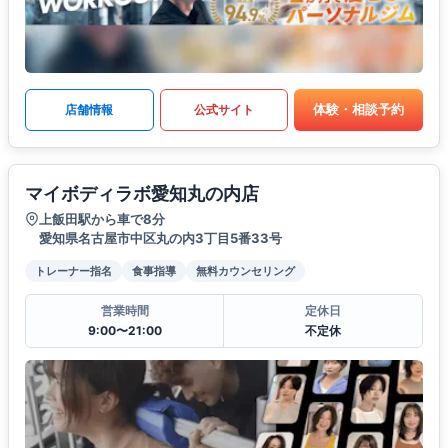
体験・相談予約
店舗情報
公式サイト
マイボディラボ愛知丸の内店
上飯田駅から車で8分
愛知県名古屋市中区丸の内3丁目5番33号
トレーナー指名
食事指導
無料カウンセリング
営業時間
定休日
9:00〜21:00
不定休