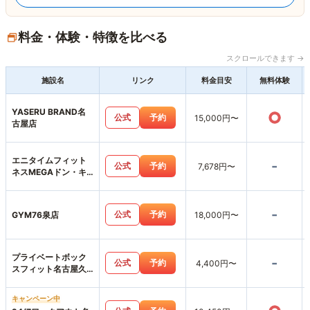
料金・体験・特徴を比べる
スクロールできます →
施設名
リンク
料金目安
無料体験
YASERU BRAND名
○
公式
予約
15,000円〜
古屋店
エニタイムフィット
-
公式
予約
7,678円〜
ネスMEGAドン・キ
ホーテ楠店
-
公式
予約
GYM76泉店
18,000円〜
プライベートボック
-
公式
予約
4,400円〜
スフィット名古屋久
屋大通店
キャンペーン中