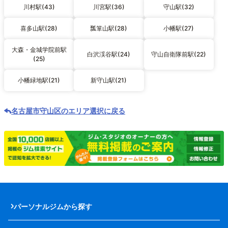
川村駅(43)
川宮駅(36)
守山駅(32)
喜多山駅(28)
瓢箪山駅(28)
小幡駅(27)
大森・金城学院前駅
白沢渓谷駅(24)
守山自衛隊前駅(22)
(25)
小幡緑地駅(21)
新守山駅(21)
名古屋市守山区のエリア選択に戻る
パーソナルジムから探す