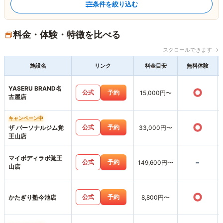
条件を絞り込む
料金・体験・特徴を比べる
スクロールできます →
施設名
リンク
料金目安
無料体験
YASERU BRAND名
○
公式
予約
15,000円〜
古屋店
キャンペーン中
○
公式
予約
ザ パーソナルジム覚
33,000円〜
王山店
マイボディラボ覚王
-
公式
予約
149,600円〜
山店
○
公式
予約
かたぎり塾今池店
8,800円〜