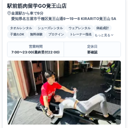
駅前筋肉留学GO覚王山店
金屋駅から車で9分
愛知県名古屋市千種区覚王山通9ー19ー8 KIRARITO覚王山 5A
タオルレンタル
シューズレンタル
ウェアレンタル
体組成計
子連れOK
無料体験
プロテイン
トレーナー指名
もっと見る
営業時間
定休日
7:00〜23:00(最終受付22:00)
要確認