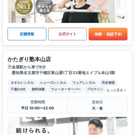
体験・相談予約
店舗情報
公式サイト
かたぎり塾本山店
金屋駅から車で9分
愛知県名古屋市千種区東山通1丁目33番地エイブル本山1階
タオルレンタル
シューズレンタル
ウェアレンタル
完全個室
子連れOK
無料体験
ウォーターサーバー
プロテイン
もっと見る
営業時間
定休日
平日 10:00〜22:00
火・金