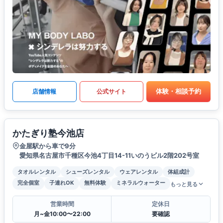
体験・相談予約
店舗情報
公式サイト
かたぎり塾今池店
金屋駅から車で9分
愛知県名古屋市千種区今池4丁目14-11いのうビル2階202号室
タオルレンタル
シューズレンタル
ウェアレンタル
体組成計
完全個室
子連れOK
無料体験
ミネラルウォーター
もっと見る
営業時間
定休日
月~金10:00〜22:00
要確認