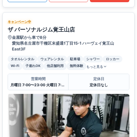
キャンペーン中
ザ パーソナルジム覚王山店
金屋駅から車で8分
愛知県名古屋市千種区末盛通1丁目15-1 ハーヴェイ覚王山
East3F
タオルレンタル
ウェアレンタル
駐車場
シャワー
ロッカー
Wi-Fi
子連れOK
他店舗利用
無料体験
もっと見る
営業時間
定休日
月曜日 7:00〜23:00 火曜日 7:00〜23:00 水曜日 7:00〜23:00 木曜日 7:00〜23:00 金曜日 7:00〜23:00 土曜日 7:00〜23:00 日曜日 7:00〜23:00
定休日なし