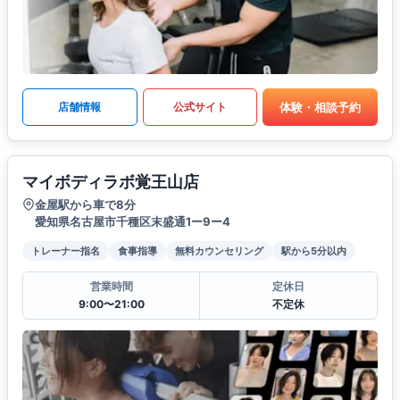
体験・相談予約
店舗情報
公式サイト
マイボディラボ覚王山店
金屋駅から車で8分
愛知県名古屋市千種区末盛通1ー9ー4
トレーナー指名
食事指導
無料カウンセリング
駅から5分以内
営業時間
定休日
9:00〜21:00
不定休