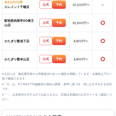
キャンペーン中
-
公式
予約
20,000円〜
エレメント千種店
駅前筋肉留学GO覚王
○
公式
予約
92,400円〜
山店
○
公式
予約
かたぎり塾池下店
8,800円〜
○
公式
予約
かたぎり塾本山店
8,800円〜
※上記には、施設運営者から情報提供のあった施設を掲載しています。全施設は下の一
覧で確認できます。
※「○」は、FIT PALETTE編集部が独自の調査・基準に基づき、特におすすめする項目
です。
※「－」は未提供を示すものではありません。詳細は各施設の公式サイトをご確認くだ
さい。