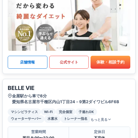
体験・相談予約
店舗情報
公式サイト
BELLE VIE
金屋駅から車で8分
愛知県名古屋市千種区内山1丁目24－9第2ダイワビル6F6B
マシンピラティス
Wi-Fi
完全個室
子連れOK
ウォーターサーバー
水素水
トレーナー指名
もっと見る
営業時間
定休日
平日 9:00〜22:00
不定休