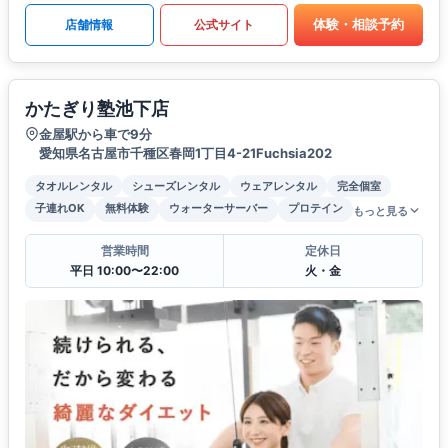
体験・相談予約
店舗情報
公式サイト
かたぎり塾池下店
金屋駅から車で9分
愛知県名古屋市千種区春岡1丁目4-21Fuchsia202
タオルレンタル
シューズレンタル
ウェアレンタル
完全個室
子連れOK
無料体験
ウォーターサーバー
プロテイン
もっと見る
営業時間
定休日
平日 10:00〜22:00
火・金