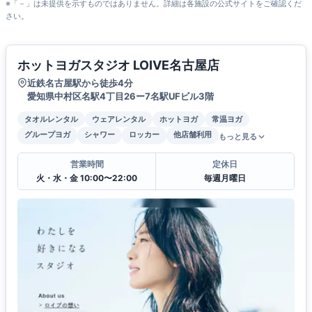
※「－」は未提供を示すものではありません。詳細は各施設の公式サイトをご確認くだ
さい。
ホットヨガスタジオ LOIVE名古屋店
近鉄名古屋駅から徒歩4分
愛知県中村区名駅4丁目26ー7名駅UFビル3階
タオルレンタル
ウェアレンタル
ホットヨガ
常温ヨガ
グループヨガ
シャワー
ロッカー
他店舗利用
もっと見る
営業時間
定休日
火・水・金 10:00〜22:00
毎週月曜日