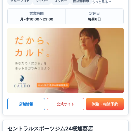
グループヨガ
シャワー
ロッカー
他店舗利用
もっと見る
営業時間
定休日
月~木10:00〜23:00
毎月6日
体験・相談予約
店舗情報
公式サイト
セントラルスポーツジム24桜通葵店