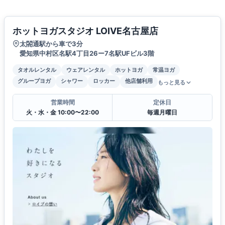
ホットヨガスタジオ LOIVE名古屋店
太閤通駅から車で3分
愛知県中村区名駅4丁目26ー7名駅UFビル3階
タオルレンタル
ウェアレンタル
ホットヨガ
常温ヨガ
グループヨガ
シャワー
ロッカー
他店舗利用
もっと見る
営業時間
定休日
火・水・金 10:00〜22:00
毎週月曜日