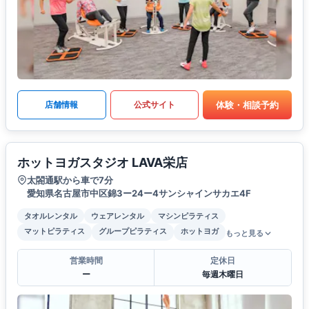
体験・相談予約
店舗情報
公式サイト
ホットヨガスタジオ LAVA栄店
太閤通駅から車で7分
愛知県名古屋市中区錦3ー24ー4サンシャインサカエ4F
タオルレンタル
ウェアレンタル
マシンピラティス
マットピラティス
グループピラティス
ホットヨガ
もっと見る
営業時間
定休日
ー
毎週木曜日