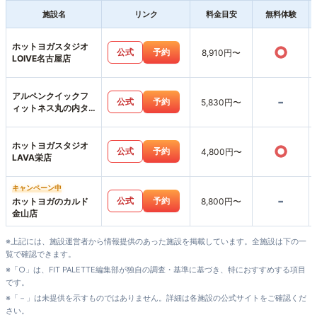
施設名
リンク
料金目安
無料体験
ホットヨガスタジオ
○
公式
予約
8,910円〜
LOIVE名古屋店
アルペンクイックフ
-
公式
予約
5,830円〜
ィットネス丸の内タ
ワー店
ホットヨガスタジオ
○
公式
予約
4,800円〜
LAVA栄店
キャンペーン中
-
公式
予約
ホットヨガのカルド
8,800円〜
金山店
※上記には、施設運営者から情報提供のあった施設を掲載しています。全施設は下の一
覧で確認できます。
※「○」は、FIT PALETTE編集部が独自の調査・基準に基づき、特におすすめする項目
です。
※「－」は未提供を示すものではありません。詳細は各施設の公式サイトをご確認くだ
さい。