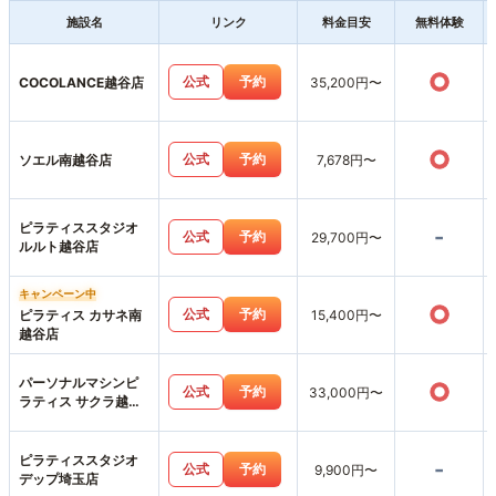
施設名
リンク
料金目安
無料体験
○
公式
予約
COCOLANCE越谷店
35,200円〜
○
公式
予約
ソエル南越谷店
7,678円〜
ピラティススタジオ
-
公式
予約
29,700円〜
ルルト越谷店
キャンペーン中
○
公式
予約
ピラティス カサネ南
15,400円〜
越谷店
パーソナルマシンピ
○
公式
予約
33,000円〜
ラティス サクラ越谷
店
ピラティススタジオ
-
公式
予約
9,900円〜
デップ埼玉店