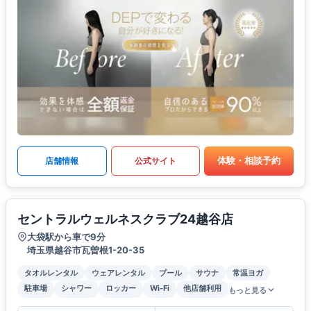
体験・相談予約
店舗情報
公式サイト
セントラルウェルネスクラブ24越谷店
大袋駅から車で9分
埼玉県越谷市瓦曽根1-20-35
タオルレンタル
ウェアレンタル
プール
サウナ
常温ヨガ
駐車場
シャワー
ロッカー
Wi-Fi
他店舗利用
もっと見る