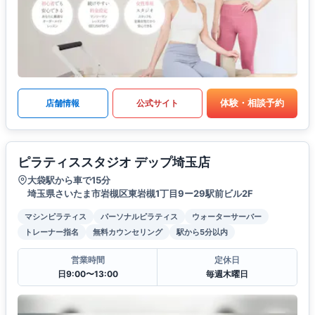
体験・相談予約
店舗情報
公式サイト
ピラティススタジオ デップ埼玉店
大袋駅から車で15分
埼玉県さいたま市岩槻区東岩槻1丁目9ー29駅前ビル2F
マシンピラティス
パーソナルピラティス
ウォーターサーバー
トレーナー指名
無料カウンセリング
駅から5分以内
営業時間
定休日
日9:00〜13:00
毎週木曜日