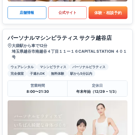
体験・相談予約
店舗情報
公式サイト
パーソナルマシンピラティス サクラ越谷店
大袋駅から車で12分
埼玉県越谷市南越谷４丁目１１ー１６CAPITAL STATION ４０１
号
ウェアレンタル
マシンピラティス
パーソナルピラティス
完全個室
子連れOK
無料体験
駅から5分以内
営業時間
定休日
8:00〜21:30
年末年始（12/29 ~ 1/3）