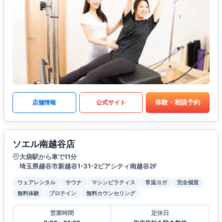
体験・相談予約
店舗情報
公式サイト
ソエル南越谷店
大袋駅から車で11分
埼玉県越谷市新越谷1-31-2ピアシティ南越谷2F
ウェアレンタル
サウナ
マシンピラティス
常温ヨガ
完全個室
無料体験
プロテイン
無料カウンセリング
営業時間
定休日