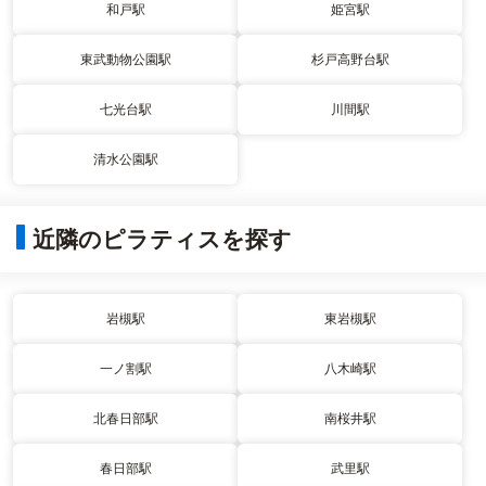
和戸駅
姫宮駅
東武動物公園駅
杉戸高野台駅
七光台駅
川間駅
清水公園駅
近隣のピラティスを探す
岩槻駅
東岩槻駅
一ノ割駅
八木崎駅
北春日部駅
南桜井駅
春日部駅
武里駅