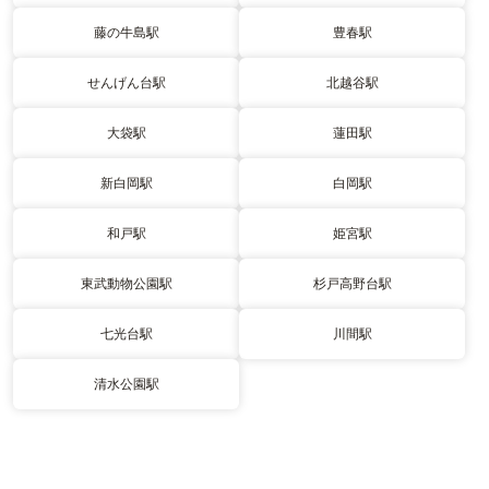
藤の牛島駅
豊春駅
せんげん台駅
北越谷駅
大袋駅
蓮田駅
新白岡駅
白岡駅
和戸駅
姫宮駅
東武動物公園駅
杉戸高野台駅
七光台駅
川間駅
清水公園駅