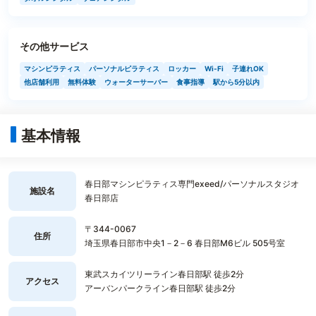
その他サービス
マシンピラティス
パーソナルピラティス
ロッカー
Wi-Fi
子連れOK
他店舗利用
無料体験
ウォーターサーバー
食事指導
駅から5分以内
基本情報
春日部マシンピラティス専門exeed/パーソナルスタジオ
施設名
春日部店
〒344-0067
住所
埼玉県春日部市中央1－2－6 春日部M6ビル 505号室
東武スカイツリーライン春日部駅 徒歩2分
アクセス
アーバンパークライン春日部駅 徒歩2分