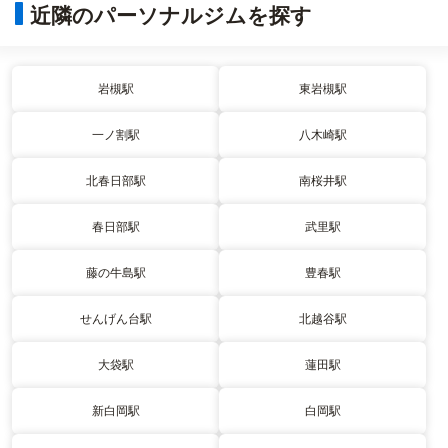
近隣のパーソナルジムを探す
岩槻駅
東岩槻駅
一ノ割駅
八木崎駅
北春日部駅
南桜井駅
春日部駅
武里駅
藤の牛島駅
豊春駅
せんげん台駅
北越谷駅
大袋駅
蓮田駅
新白岡駅
白岡駅