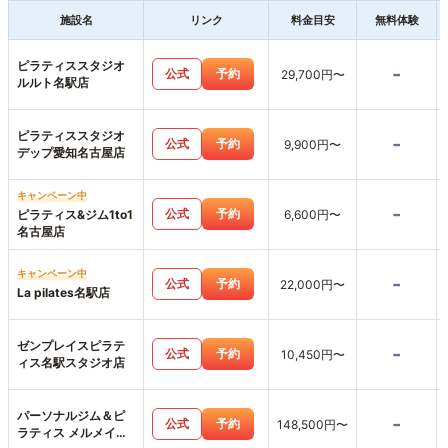
施設名
リンク
料金目安
無料体験
ピラティススタジオ
-
公式
予約
29,700円〜
ルルト名駅店
ピラティススタジオ
-
公式
予約
9,900円〜
デップ愛知名古屋店
キャンペーン中
-
公式
予約
ピラティス&ジム1to1
6,600円〜
名古屋店
キャンペーン中
-
公式
予約
22,000円〜
La pilates名駅店
ゼンプレイスピラテ
-
公式
予約
10,450円〜
ィス名駅スタジオ店
パーソナルジム＆ピ
-
公式
予約
148,500円〜
ラティス メルメイク