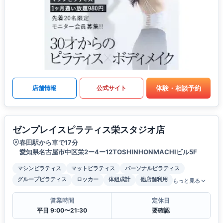
体験・相談予約
店舗情報
公式サイト
ゼンプレイスピラティス栄スタジオ店
春田駅から車で17分
愛知県名古屋市中区栄2ー4ー12TOSHINHONMACHIビル5F
マシンピラティス
マットピラティス
パーソナルピラティス
グループピラティス
ロッカー
体組成計
他店舗利用
もっと見る
営業時間
定休日
平日 9:00〜21:30
要確認