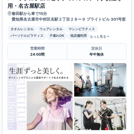
用・名古屋駅店
春田駅から車で15分
愛知県名古屋市中村区名駅２丁目２８ー９ ブライトビル 301号室
タオルレンタル
ウェアレンタル
マシンピラティス
パーソナルピラティス
子連れOK
他店舗利用
もっと見る
営業時間
定休日
24:00間
年中無休