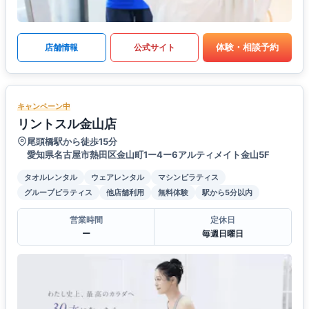
体験・相談予約
店舗情報
公式サイト
キャンペーン中
リントスル金山店
尾頭橋駅から徒歩15分
愛知県名古屋市熱田区金山町1ー4ー6アルティメイト金山5F
タオルレンタル
ウェアレンタル
マシンピラティス
グループピラティス
他店舗利用
無料体験
駅から5分以内
営業時間
定休日
ー
毎週日曜日