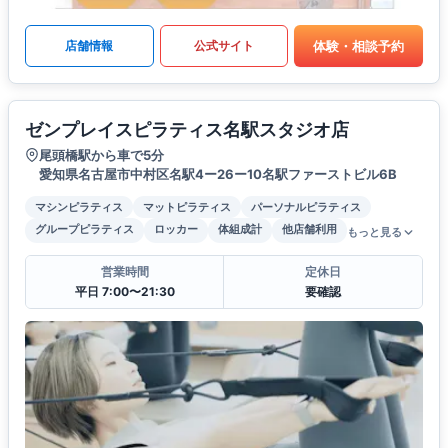
体験・相談予約
店舗情報
公式サイト
ゼンプレイスピラティス名駅スタジオ店
尾頭橋駅から車で5分
愛知県名古屋市中村区名駅4ー26ー10名駅ファーストビル6B
マシンピラティス
マットピラティス
パーソナルピラティス
グループピラティス
ロッカー
体組成計
他店舗利用
もっと見る
営業時間
定休日
平日 7:00〜21:30
要確認