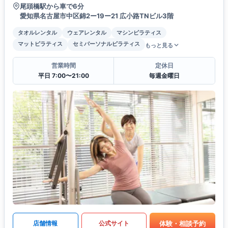
尾頭橋駅から車で6分
愛知県名古屋市中区錦2ー19ー21 広小路TNビル3階
タオルレンタル
ウェアレンタル
マシンピラティス
マットピラティス
セミパーソナルピラティス
もっと見る
営業時間
定休日
平日 7:00〜21:00
毎週金曜日
体験・相談予約
店舗情報
公式サイト