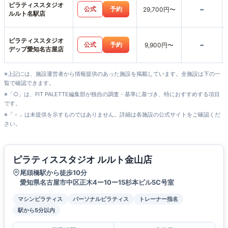
ピラティススタジオ
-
公式
予約
29,700円〜
ルルト名駅店
ピラティススタジオ
-
公式
予約
9,900円〜
デップ愛知名古屋店
※上記には、施設運営者から情報提供のあった施設を掲載しています。全施設は下の一
覧で確認できます。
※「○」は、FIT PALETTE編集部が独自の調査・基準に基づき、特におすすめする項目
です。
※「－」は未提供を示すものではありません。詳細は各施設の公式サイトをご確認くだ
さい。
ピラティススタジオ ルルト金山店
尾頭橋駅から徒歩10分
愛知県名古屋市中区正木4ー10ー15杉本ビル5C号室
マシンピラティス
パーソナルピラティス
トレーナー指名
駅から5分以内