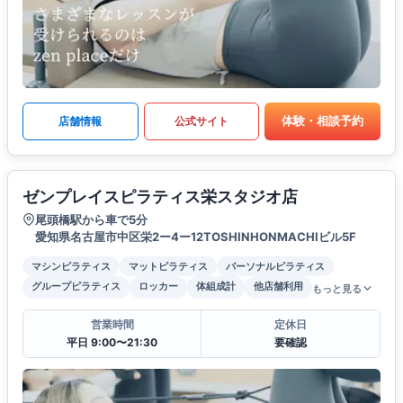
体験・相談予約
店舗情報
公式サイト
ゼンプレイスピラティス栄スタジオ店
尾頭橋駅から車で5分
愛知県名古屋市中区栄2ー4ー12TOSHINHONMACHIビル5F
マシンピラティス
マットピラティス
パーソナルピラティス
グループピラティス
ロッカー
体組成計
他店舗利用
もっと見る
営業時間
定休日
平日 9:00〜21:30
要確認