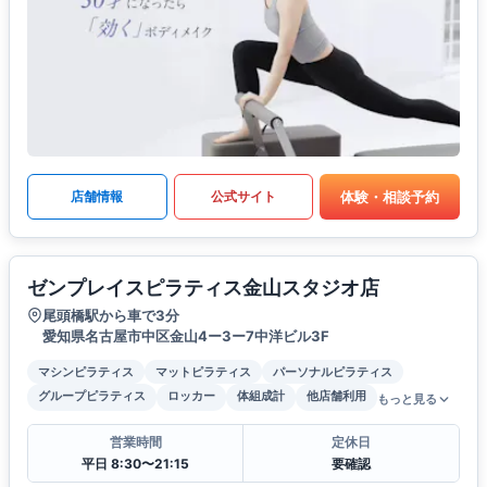
体験・相談予約
店舗情報
公式サイト
ゼンプレイスピラティス金山スタジオ店
尾頭橋駅から車で3分
愛知県名古屋市中区金山4ー3ー7中洋ビル3F
マシンピラティス
マットピラティス
パーソナルピラティス
グループピラティス
ロッカー
体組成計
他店舗利用
もっと見る
営業時間
定休日
平日 8:30〜21:15
要確認