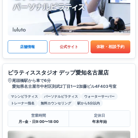
体験・相談予約
店舗情報
公式サイト
ピラティススタジオ デップ愛知名古屋店
尾頭橋駅から車で6分
愛知県名古屋市中村区則武2丁目1ー2加藤ビル4F403号室
マシンピラティス
パーソナルピラティス
ウォーターサーバー
トレーナー指名
無料カウンセリング
駅から5分以内
営業時間
定休日
月~金・日9:00〜18:00
年末年始