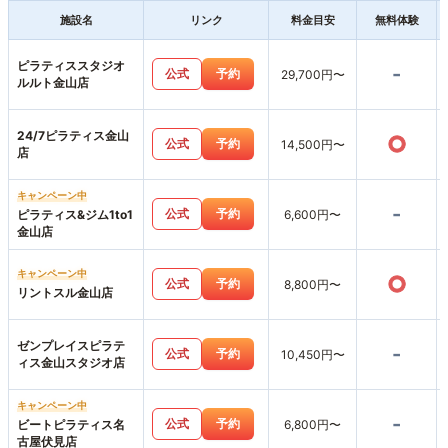
施設名
リンク
料金目安
無料体験
ピラティススタジオ
-
公式
予約
29,700円〜
ルルト金山店
24/7ピラティス金山
○
公式
予約
14,500円〜
店
キャンペーン中
-
公式
予約
ピラティス&ジム1to1
6,600円〜
金山店
キャンペーン中
○
公式
予約
8,800円〜
リントスル金山店
ゼンプレイスピラテ
-
公式
予約
10,450円〜
ィス金山スタジオ店
キャンペーン中
-
公式
予約
ビートピラティス名
6,800円〜
古屋伏見店