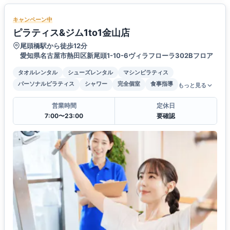
キャンペーン中
ピラティス&ジム1to1金山店
尾頭橋駅から徒歩12分
愛知県名古屋市熱田区新尾頭1-10-6ヴィラフローラ302Bフロア
タオルレンタル
シューズレンタル
マシンピラティス
パーソナルピラティス
シャワー
完全個室
食事指導
もっと見る
営業時間
定休日
7:00〜23:00
要確認