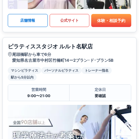
体験・相談予約
店舗情報
公式サイト
ピラティススタジオ ルルト名駅店
尾頭橋駅から車で6分
愛知県名古屋市中村区竹橋町14ー2ブラン･ド･ブラン5B
マシンピラティス
パーソナルピラティス
トレーナー指名
駅から5分以内
営業時間
定休日
9:00〜21:00
要確認