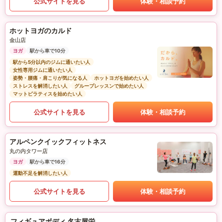
公式サイトを見る
体験・相談予約
ホットヨガのカルド
金山店
ヨガ
駅から車で10分
駅から5分以内のジムに通いたい人
女性専用ジムに通いたい人
姿勢・腰痛・肩こりが気になる人
ホットヨガを始めたい人
ストレスを解消したい人
グループレッスンで始めたい人
マットピラティスを始めたい人
公式サイトを見る
体験・相談予約
アルペンクイックフィットネス
丸の内タワー店
ヨガ
駅から車で16分
運動不足を解消したい人
公式サイトを見る
体験・相談予約
フィギュアボディ 名古屋栄