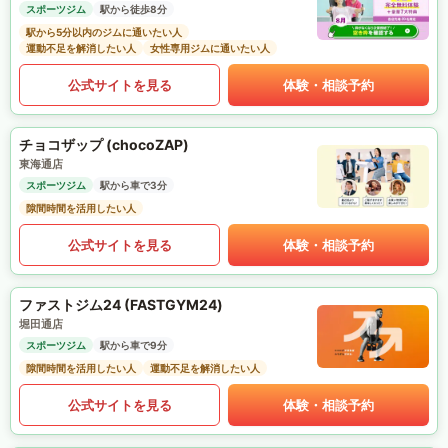
スポーツジム
駅から徒歩8分
駅から5分以内のジムに通いたい人
運動不足を解消したい人
女性専用ジムに通いたい人
公式サイトを見る
体験・相談予約
チョコザップ (chocoZAP)
東海通店
スポーツジム
駅から車で3分
隙間時間を活用したい人
公式サイトを見る
体験・相談予約
ファストジム24 (FASTGYM24)
堀田通店
スポーツジム
駅から車で9分
隙間時間を活用したい人
運動不足を解消したい人
公式サイトを見る
体験・相談予約