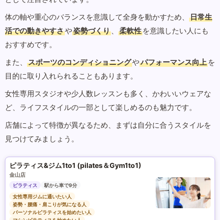
体の軸や重心のバランスを意識して全身を動かすため、
日常生
活での動きやすさ
や
姿勢づくり
、
柔軟性
を意識したい人にも
おすすめです。
また、
スポーツのコンディショニング
や
パフォーマンス向上
を
目的に取り入れられることもあります。
女性専用スタジオや少人数レッスンも多く、かわいいウェアな
ど、ライフスタイルの一部として楽しめるのも魅力です。
店舗によって特徴が異なるため、まずは自分に合うスタイルを
見つけてみましょう。
ピラティス&ジム1to1 (pilates＆Gym1to1)
金山店
ピラティス
駅から車で9分
女性専用ジムに通いたい人
姿勢・腰痛・肩こりが気になる人
パーソナルピラティスを始めたい人