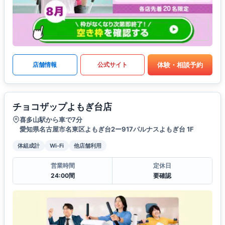
体験・相談予約
店舗情報
公式サイト
チョコザップよもぎ台店
喜多山駅から車で7分
愛知県名古屋市名東区よもぎ台2ー917パルナスよもぎ台 1F
体組成計
Wi-Fi
他店舗利用
営業時間
定休日
24:00間
要確認