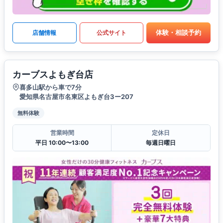
体験・相談予約
店舗情報
公式サイト
カーブスよもぎ台店
喜多山駅から車で7分
愛知県名古屋市名東区よもぎ台3ー207
無料体験
営業時間
定休日
平日 10:00〜13:00
毎週日曜日