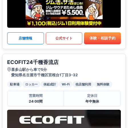
体験・相談予約
店舗情報
公式サイト
ECOFIT24千種香流店
喜多山駅から車で5分
愛知県名古屋市千種区宮根台1丁目3-32
駐車場
ロッカー
体組成計
Wi-Fi
他店舗利用
無料体験
営業時間
定休日
24:00間
年中無休