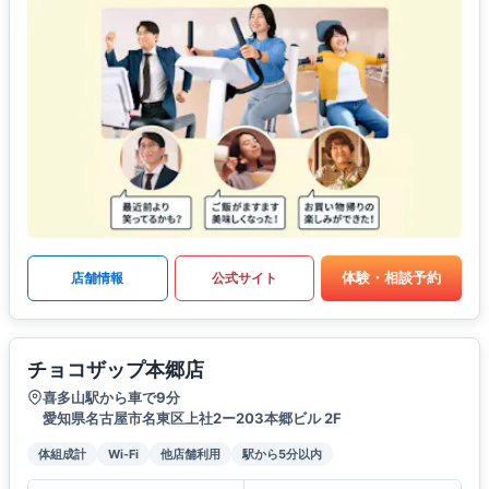
体験・相談予約
店舗情報
公式サイト
チョコザップ本郷店
喜多山駅から車で9分
愛知県名古屋市名東区上社2ー203本郷ビル 2F
体組成計
Wi-Fi
他店舗利用
駅から5分以内