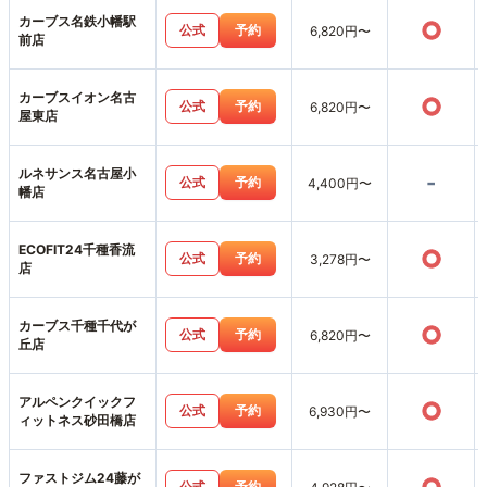
カーブス名鉄小幡駅
○
公式
予約
6,820円〜
前店
カーブスイオン名古
○
公式
予約
6,820円〜
屋東店
ルネサンス名古屋小
-
公式
予約
4,400円〜
幡店
ECOFIT24千種香流
○
公式
予約
3,278円〜
店
カーブス千種千代が
○
公式
予約
6,820円〜
丘店
アルペンクイックフ
○
公式
予約
6,930円〜
ィットネス砂田橋店
ファストジム24藤が
公式
予約