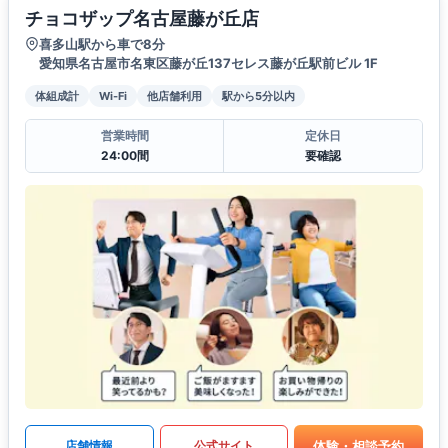
チョコザップ名古屋藤が丘店
喜多山駅から車で8分
愛知県名古屋市名東区藤が丘137セレス藤が丘駅前ビル 1F
体組成計
Wi-Fi
他店舗利用
駅から5分以内
営業時間
定休日
24:00間
要確認
体験・相談予約
店舗情報
公式サイト