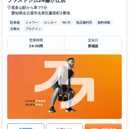
ファストジム24藤が丘店
喜多山駅から車で7分
愛知県名古屋市名東区藤里町3番地
駐車場
シャワー
ロッカー
Wi-Fi
他店舗利用
無料体験
水素水
プロテイン
営業時間
定休日
24:00間
要確認