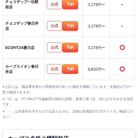
チョコザップ一社駅
-
公式
予約
3,278円〜
前店
チョコザップ春日井
-
公式
予約
3,278円〜
店
○
公式
予約
ECOFIT24勝川店
3,278円〜
カーブスイオン春日
○
公式
予約
6,820円〜
井店
※上記には、施設運営者から情報提供のあった施設を掲載しています。全施設は下の一
覧で確認できます。
※「○」は、FIT PALETTE編集部が独自の調査・基準に基づき、特におすすめする項目
です。
※「－」は未提供を示すものではありません。詳細は各施設の公式サイトをご確認くだ
さい。