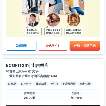
体験・相談予約
店舗情報
公式サイト
ECOFIT24守山吉根店
喜多山駅から車で7分
愛知県名古屋市守山区吉根南1404
駐車場
ロッカー
体組成計
Wi-Fi
他店舗利用
無料体験
営業時間
定休日
24:00間
年中無休