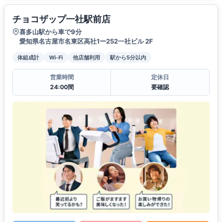
チョコザップ一社駅前店
喜多山駅から車で9分
愛知県名古屋市名東区高社1ー252一社ビル 2F
体組成計
Wi-Fi
他店舗利用
駅から5分以内
営業時間
定休日
24:00間
要確認