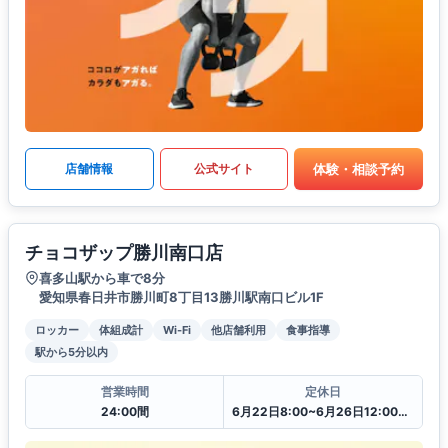
体験・相談予約
店舗情報
公式サイト
チョコザップ勝川南口店
喜多山駅から車で8分
愛知県春日井市勝川町8丁目13勝川駅南口ビル1F
ロッカー
体組成計
Wi-Fi
他店舗利用
食事指導
駅から5分以内
営業時間
定休日
24:00間
6月22日8:00~6月26日12:00一時閉館中