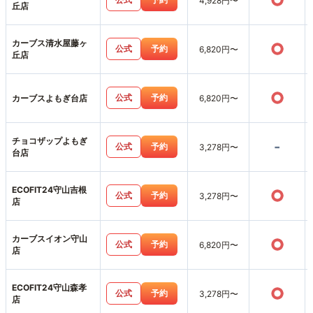
○
4,928円〜
丘店
カーブス清水屋藤ヶ
○
公式
予約
6,820円〜
丘店
○
公式
予約
カーブスよもぎ台店
6,820円〜
チョコザップよもぎ
-
公式
予約
3,278円〜
台店
ECOFIT24守山吉根
○
公式
予約
3,278円〜
店
カーブスイオン守山
○
公式
予約
6,820円〜
店
ECOFIT24守山森孝
○
公式
予約
3,278円〜
店