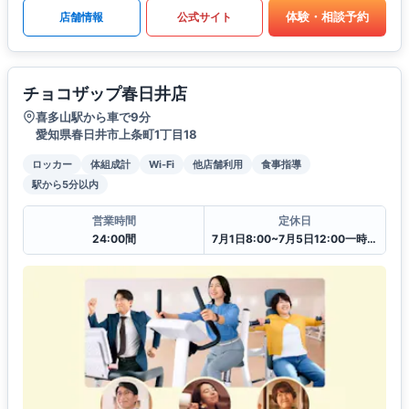
体験・相談予約
店舗情報
公式サイト
チョコザップ春日井店
喜多山駅から車で9分
愛知県春日井市上条町1丁目18
ロッカー
体組成計
Wi-Fi
他店舗利用
食事指導
駅から5分以内
営業時間
定休日
24:00間
7月1日8:00~7月5日12:00一時閉館中