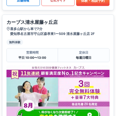
体験・相談予約
店舗情報
公式サイト
カーブス清水屋藤ヶ丘店
喜多山駅から車で7分
愛知県名古屋市守山区森孝東1ー509 清水屋藤ヶ丘店 2F
無料体験
営業時間
定休日
平日 10:00〜13:00
毎週日曜日