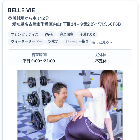
BELLE VIE
川村駅から車で12分
愛知県名古屋市千種区内山1丁目24－9第2ダイワビル6F6B
マシンピラティス
Wi-Fi
完全個室
子連れOK
ウォーターサーバー
水素水
トレーナー指名
もっと見る
営業時間
定休日
平日 9:00〜22:00
不定休