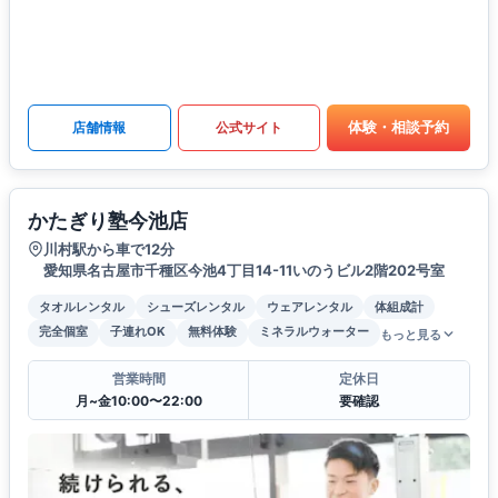
体験・相談予約
店舗情報
公式サイト
かたぎり塾今池店
川村駅から車で12分
愛知県名古屋市千種区今池4丁目14-11いのうビル2階202号室
タオルレンタル
シューズレンタル
ウェアレンタル
体組成計
完全個室
子連れOK
無料体験
ミネラルウォーター
もっと見る
営業時間
定休日
月~金10:00〜22:00
要確認