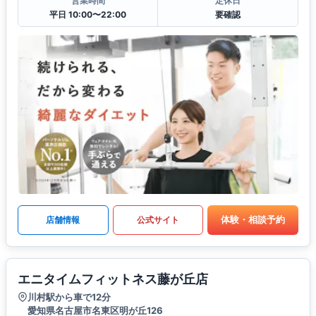
営業時間
定休日
平日 10:00〜22:00
要確認
体験・相談予約
店舗情報
公式サイト
エニタイムフィットネス藤が丘店
川村駅から車で12分
愛知県名古屋市名東区明が丘126