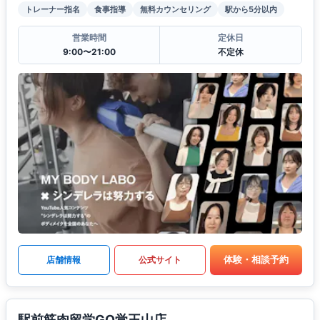
トレーナー指名
食事指導
無料カウンセリング
駅から5分以内
営業時間
定休日
9:00〜21:00
不定休
体験・相談予約
店舗情報
公式サイト
駅前筋肉留学GO覚王山店