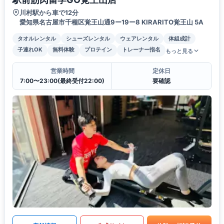
川村駅から車で12分
愛知県名古屋市千種区覚王山通9ー19ー8 KIRARITO覚王山 5A
タオルレンタル
シューズレンタル
ウェアレンタル
体組成計
子連れOK
無料体験
プロテイン
トレーナー指名
もっと見る
営業時間
定休日
7:00〜23:00(最終受付22:00)
要確認