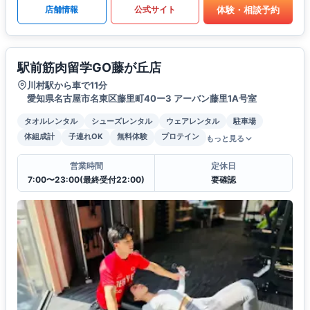
体験・相談予約
店舗情報
公式サイト
駅前筋肉留学GO藤が丘店
川村駅から車で11分
愛知県名古屋市名東区藤里町40ー3 アーバン藤里1A号室
タオルレンタル
シューズレンタル
ウェアレンタル
駐車場
体組成計
子連れOK
無料体験
プロテイン
もっと見る
営業時間
定休日
7:00〜23:00(最終受付22:00)
要確認