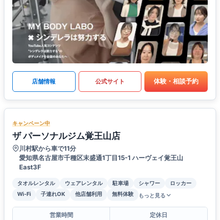
体験・相談予約
店舗情報
公式サイト
キャンペーン中
ザ パーソナルジム覚王山店
川村駅から車で11分
愛知県名古屋市千種区末盛通1丁目15-1 ハーヴェイ覚王山
East3F
タオルレンタル
ウェアレンタル
駐車場
シャワー
ロッカー
Wi-Fi
子連れOK
他店舗利用
無料体験
もっと見る
営業時間
定休日