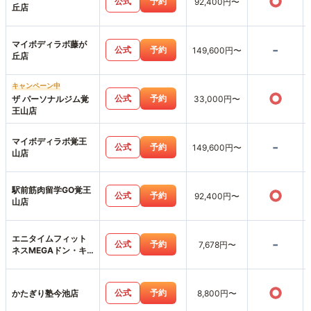
○
公式
予約
92,400円〜
丘店
マイボディラボ藤が
-
公式
予約
149,600円〜
丘店
キャンペーン中
○
公式
予約
ザ パーソナルジム覚
33,000円〜
王山店
マイボディラボ覚王
-
公式
予約
149,600円〜
山店
駅前筋肉留学GO覚王
○
公式
予約
92,400円〜
山店
エニタイムフィット
-
公式
予約
7,678円〜
ネスMEGAドン・キ
ホーテ楠店
○
公式
予約
かたぎり塾今池店
8,800円〜