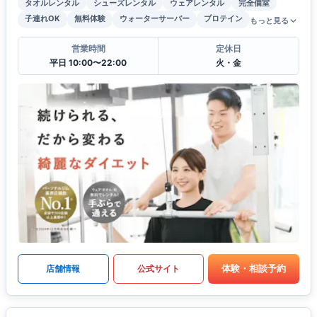
タオルレンタル
シューズレンタル
ウェアレンタル
完全個室
子連れOK
無料体験
ウォーターサーバー
プロテイン
もっと見る
営業時間
定休日
平日 10:00〜22:00
火・金
体験・相談予約
店舗情報
公式サイト