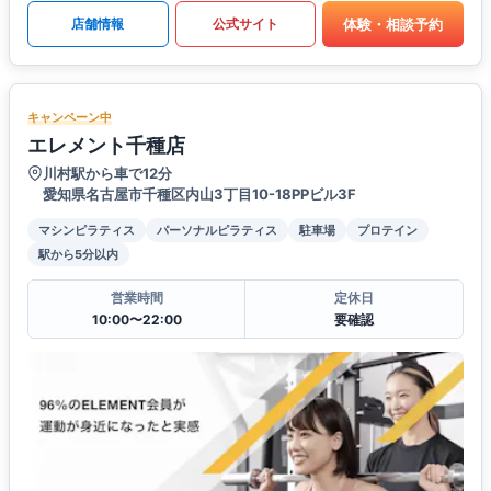
体験・相談予約
店舗情報
公式サイト
キャンペーン中
エレメント千種店
川村駅から車で12分
愛知県名古屋市千種区内山3丁目10-18PPビル3F
マシンピラティス
パーソナルピラティス
駐車場
プロテイン
駅から5分以内
営業時間
定休日
10:00〜22:00
要確認