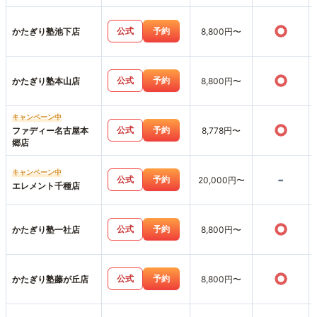
○
公式
予約
かたぎり塾池下店
8,800円〜
○
公式
予約
かたぎり塾本山店
8,800円〜
キャンペーン中
○
公式
予約
ファディー名古屋本
8,778円〜
郷店
キャンペーン中
-
公式
予約
20,000円〜
エレメント千種店
○
公式
予約
かたぎり塾一社店
8,800円〜
○
公式
予約
かたぎり塾藤が丘店
8,800円〜