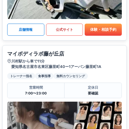
体験・相談予約
店舗情報
公式サイト
マイボディラボ藤が丘店
川村駅から車で11分
愛知県名古屋市名東区藤里町40ー1アーバン藤里町1A
トレーナー指名
食事指導
無料カウンセリング
営業時間
定休日
7:00〜23:00
要確認