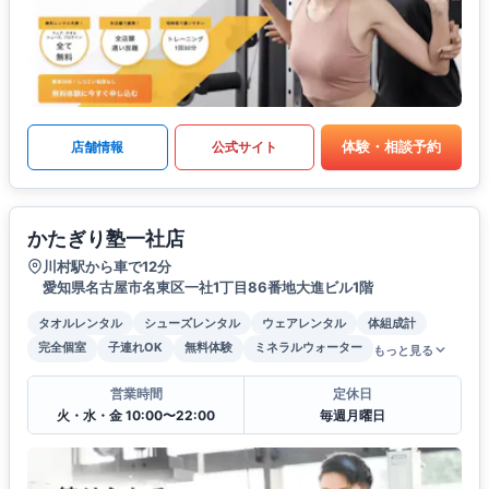
体験・相談予約
店舗情報
公式サイト
かたぎり塾一社店
川村駅から車で12分
愛知県名古屋市名東区一社1丁目86番地大進ビル1階
タオルレンタル
シューズレンタル
ウェアレンタル
体組成計
完全個室
子連れOK
無料体験
ミネラルウォーター
もっと見る
営業時間
定休日
火・水・金 10:00〜22:00
毎週月曜日