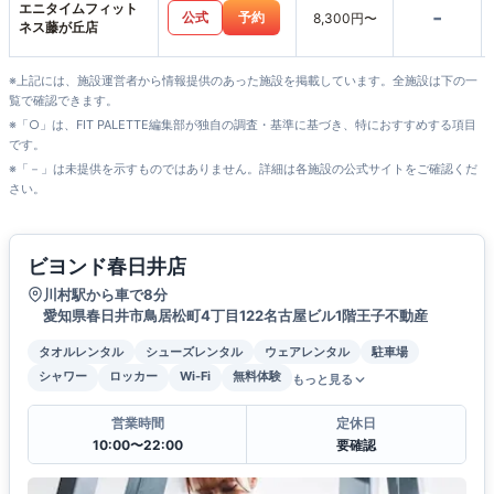
エニタイムフィット
-
公式
予約
8,300円〜
ネス藤が丘店
※上記には、施設運営者から情報提供のあった施設を掲載しています。全施設は下の一
覧で確認できます。
※「○」は、FIT PALETTE編集部が独自の調査・基準に基づき、特におすすめする項目
です。
※「－」は未提供を示すものではありません。詳細は各施設の公式サイトをご確認くだ
さい。
ビヨンド春日井店
川村駅から車で8分
愛知県春日井市鳥居松町4丁目122名古屋ビル1階王子不動産
タオルレンタル
シューズレンタル
ウェアレンタル
駐車場
シャワー
ロッカー
Wi-Fi
無料体験
もっと見る
営業時間
定休日
10:00〜22:00
要確認