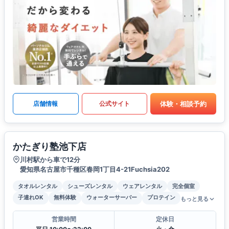
体験・相談予約
店舗情報
公式サイト
かたぎり塾池下店
川村駅から車で12分
愛知県名古屋市千種区春岡1丁目4-21Fuchsia202
タオルレンタル
シューズレンタル
ウェアレンタル
完全個室
子連れOK
無料体験
ウォーターサーバー
プロテイン
もっと見る
営業時間
定休日