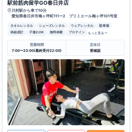
駅前筋肉留学GO春日井店
川村駅から車で10分
愛知県春日井市梅ヶ坪町111ー2 プリミエール梅ヶ坪101号室
タオルレンタル
シューズレンタル
ウェアレンタル
駐車場
体組成計
子連れOK
無料体験
プロテイン
もっと見る
営業時間
定休日
7:00〜23:00(最終受付22:00)
要確認