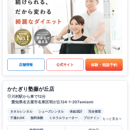
体験・相談予約
店舗情報
公式サイト
かたぎり塾藤が丘店
川村駅から車で12分
愛知県名古屋市名東区明が丘124-1-207amiami
タオルレンタル
シューズレンタル
体組成計
完全個室
子連れOK
無料体験
ミネラルウォーター
プロテイン
もっと見る