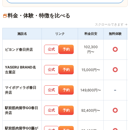
料金・体験・特徴を比べる
スクロールできます →
施設名
リンク
料金目安
無料体験
102,300
○
公式
予約
ビヨンド春日井店
円〜
YASERU BRAND名
○
公式
予約
15,000円〜
古屋店
マイボディラボ春日
-
公式
予約
149,600円〜
井店
駅前筋肉留学GO春日
○
公式
予約
92,400円〜
井店
駅前筋肉留学GO藤が