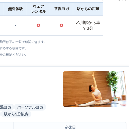
ウェア
無料体験
常温ヨガ
駅からの距離
レンタル
乙川駅から車
-
○
○
で3分
全施設は下の一覧で確認できます。
すすめする項目です。
をご確認ください。
温ヨガ
パーソナルヨガ
駅から5分以内
定休日