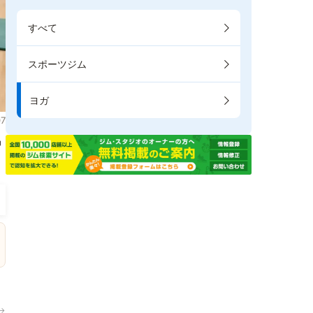
すべて
スポーツジム
ヨガ
7
掲
→