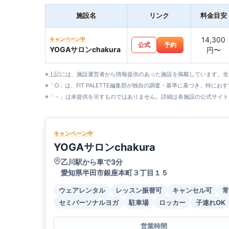
施設名
リンク
料金目安
14,300
キャンペーン中
公式
予約
YOGAサロンchakura
円〜
※上記には、施設運営者から情報提供のあった施設を掲載しています。
※「○」は、FIT PALETTE編集部が独自の調査・基準に基づき、特にお
※「－」は未提供を示すものではありません。詳細は各施設の公式サイト
キャンペーン中
YOGAサロンchakura
乙川駅から車で3分
愛知県半田市銀座本町３丁目１５
ウェアレンタル
レッスン振替可
キャンセル可
常
セミパーソナルヨガ
駐車場
ロッカー
子連れOK
営業時間