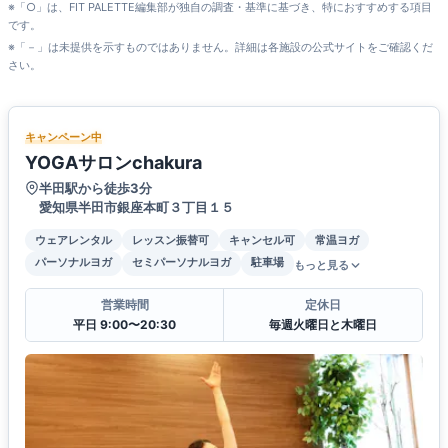
※「○」は、FIT PALETTE編集部が独自の調査・基準に基づき、特におすすめする項目
です。
※「－」は未提供を示すものではありません。詳細は各施設の公式サイトをご確認くだ
さい。
キャンペーン中
YOGAサロンchakura
半田駅から徒歩3分
愛知県半田市銀座本町３丁目１５
ウェアレンタル
レッスン振替可
キャンセル可
常温ヨガ
パーソナルヨガ
セミパーソナルヨガ
駐車場
もっと見る
営業時間
定休日
平日 9:00〜20:30
毎週火曜日と木曜日