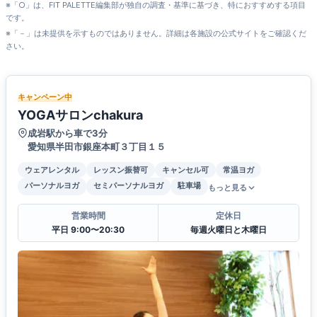
※「○」は、FIT PALETTE編集部が独自の調査・基準に基づき、特におすすめする項目
です。
※「－」は未提供を示すものではありません。詳細は各施設の公式サイトをご確認くだ
さい。
キャンペーン中
YOGAサロンchakura
成岩駅から車で3分
愛知県半田市銀座本町３丁目１５
ウェアレンタル
レッスン振替可
キャンセル可
常温ヨガ
パーソナルヨガ
セミパーソナルヨガ
駐車場
もっと見る
営業時間
定休日
平日 9:00〜20:30
毎週火曜日と木曜日