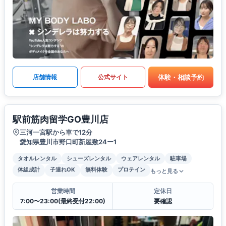
体験・相談予約
店舗情報
公式サイト
駅前筋肉留学GO豊川店
三河一宮駅から車で12分
愛知県豊川市野口町新屋敷24ー1
タオルレンタル
シューズレンタル
ウェアレンタル
駐車場
体組成計
子連れOK
無料体験
プロテイン
もっと見る
営業時間
定休日
7:00〜23:00(最終受付22:00)
要確認