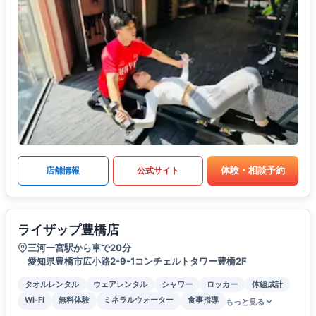
体験・相談予約
店舗情報
公式サイト
ライザップ豊橋店
三河一宮駅から車で20分
愛知県豊橋市広小路2-9-1コンチェルトタワー豊橋2F
タオルレンタル
ウェアレンタル
シャワー
ロッカー
体組成計
Wi-Fi
無料体験
ミネラルウォーター
食事指導
もっと見る