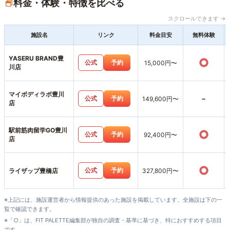
料金・体験・特徴を比べる
スクロールできます →
施設名
リンク
料金目安
無料体験
YASERU BRAND豊
○
公式
予約
15,000円〜
川店
マイボディラボ豊川
-
公式
予約
149,600円〜
店
駅前筋肉留学GO豊川
○
公式
予約
92,400円〜
店
○
公式
予約
ライザップ豊橋店
327,800円〜
※上記には、施設運営者から情報提供のあった施設を掲載しています。全施設は下の一
覧で確認できます。
※「○」は、FIT PALETTE編集部が独自の調査・基準に基づき、特におすすめする項目
です。