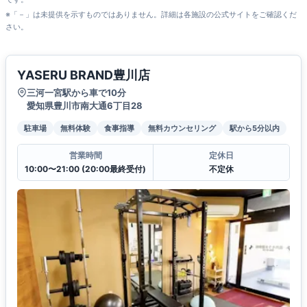
※「－」は未提供を示すものではありません。詳細は各施設の公式サイトをご確認くだ
さい。
YASERU BRAND豊川店
三河一宮駅から車で10分
愛知県豊川市南大通6丁目28
駐車場
無料体験
食事指導
無料カウンセリング
駅から5分以内
営業時間
定休日
10:00〜21:00 (20:00最終受付)
不定休