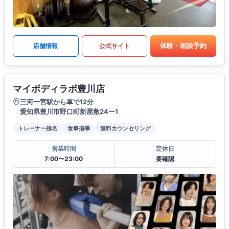
体験・相談予約
店舗情報
公式サイト
マイボディラボ豊川店
三河一宮駅から車で12分
愛知県豊川市野口町新屋敷24ー1
トレーナー指名
食事指導
無料カウンセリング
営業時間
定休日
7:00〜23:00
要確認