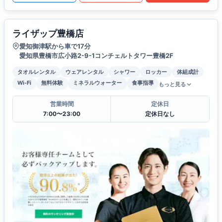
ライザップ豊橋店
愛知御津駅から車で17分
愛知県豊橋市広小路2-9-1コンチェルトタワー豊橋2F
タオルレンタル
ウェアレンタル
シャワー
ロッカー
体組成計
Wi-Fi
無料体験
ミネラルウォーター
食事指導
もっと見る
営業時間
定休日
7:00〜23:00
定休日なし