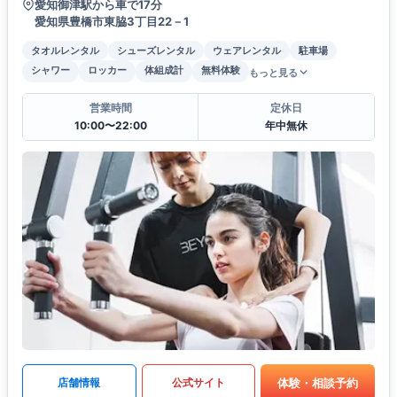
愛知御津駅から車で17分
愛知県豊橋市東脇3丁目22－1
タオルレンタル
シューズレンタル
ウェアレンタル
駐車場
シャワー
ロッカー
体組成計
無料体験
もっと見る
営業時間
定休日
10:00〜22:00
年中無休
体験・相談予約
店舗情報
公式サイト