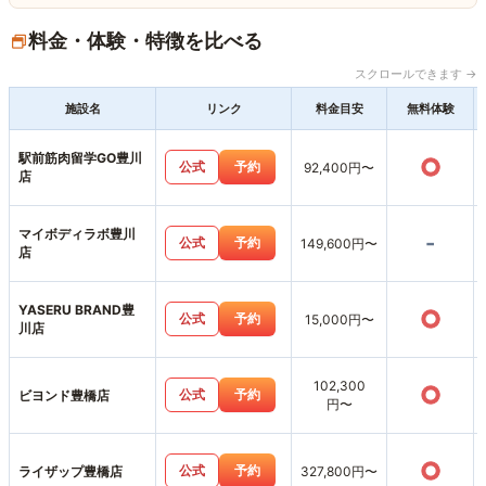
料金・体験・特徴を比べる
スクロールできます →
施設名
リンク
料金目安
無料体験
駅前筋肉留学GO豊川
○
公式
予約
92,400円〜
店
マイボディラボ豊川
-
公式
予約
149,600円〜
店
YASERU BRAND豊
○
公式
予約
15,000円〜
川店
102,300
○
公式
予約
ビヨンド豊橋店
円〜
○
公式
予約
ライザップ豊橋店
327,800円〜