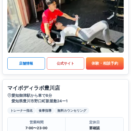
体験・相談予約
店舗情報
公式サイト
マイボディラボ豊川店
愛知御津駅から車で8分
愛知県豊川市野口町新屋敷24ー1
トレーナー指名
食事指導
無料カウンセリング
営業時間
定休日
7:00〜23:00
要確認