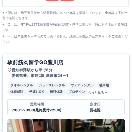
※上記には、施設運営者から情報提供のあった施設を掲載しています。全施設は下の一
覧で確認できます。
※「○」は、FIT PALETTE編集部が独自の調査・基準に基づき、特におすすめする項目
です。
※「－」は未提供を示すものではありません。詳細は各施設の公式サイトをご確認くだ
さい。
駅前筋肉留学GO豊川店
愛知御津駅から車で8分
愛知県豊川市野口町新屋敷24ー1
タオルレンタル
シューズレンタル
ウェアレンタル
駐車場
体組成計
子連れOK
無料体験
プロテイン
もっと見る
営業時間
定休日
7:00〜23:00(最終受付22:00)
要確認