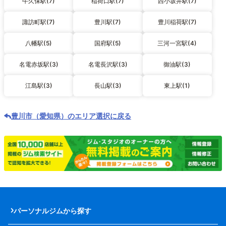
牛久保駅(7)
稲荷口駅(7)
西小坂井駅(7)
諏訪町駅(7)
豊川駅(7)
豊川稲荷駅(7)
八幡駅(5)
国府駅(5)
三河一宮駅(4)
名電赤坂駅(3)
名電長沢駅(3)
御油駅(3)
江島駅(3)
長山駅(3)
東上駅(1)
豊川市（愛知県）のエリア選択に戻る
パーソナルジムから探す