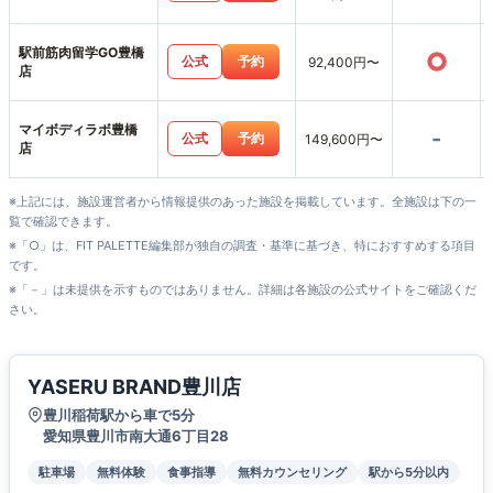
駅前筋肉留学GO豊橋
○
公式
予約
92,400円〜
店
マイボディラボ豊橋
-
公式
予約
149,600円〜
店
※上記には、施設運営者から情報提供のあった施設を掲載しています。全施設は下の一
覧で確認できます。
※「○」は、FIT PALETTE編集部が独自の調査・基準に基づき、特におすすめする項目
です。
※「－」は未提供を示すものではありません。詳細は各施設の公式サイトをご確認くだ
さい。
YASERU BRAND豊川店
豊川稲荷駅から車で5分
愛知県豊川市南大通6丁目28
駐車場
無料体験
食事指導
無料カウンセリング
駅から5分以内