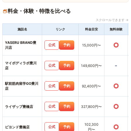
料金・体験・特徴を比べる
スクロールできます →
施設名
リンク
料金目安
無料体験
YASERU BRAND豊
○
公式
予約
15,000円〜
川店
マイボディラボ豊川
-
公式
予約
149,600円〜
店
駅前筋肉留学GO豊川
○
公式
予約
92,400円〜
店
○
公式
予約
ライザップ豊橋店
327,800円〜
102,300
○
公式
予約
ビヨンド豊橋店
円〜