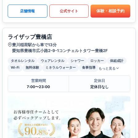
体験・相談予約
店舗情報
公式サイト
ライザップ豊橋店
豊川稲荷駅から車で13分
愛知県豊橋市広小路2-9-1コンチェルトタワー豊橋2F
タオルレンタル
ウェアレンタル
シャワー
ロッカー
体組成計
Wi-Fi
無料体験
ミネラルウォーター
食事指導
もっと見る
営業時間
定休日
7:00〜23:00
定休日なし