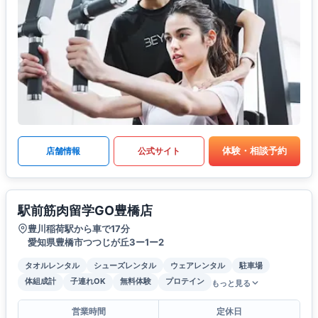
体験・相談予約
店舗情報
公式サイト
駅前筋肉留学GO豊橋店
豊川稲荷駅から車で17分
愛知県豊橋市つつじが丘3ー1ー2
タオルレンタル
シューズレンタル
ウェアレンタル
駐車場
体組成計
子連れOK
無料体験
プロテイン
もっと見る
営業時間
定休日