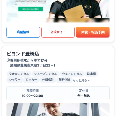
体験・相談予約
店舗情報
公式サイト
ビヨンド豊橋店
豊川稲荷駅から車で17分
愛知県豊橋市東脇3丁目22－1
タオルレンタル
シューズレンタル
ウェアレンタル
駐車場
シャワー
ロッカー
体組成計
無料体験
もっと見る
営業時間
定休日
10:00〜22:00
年中無休