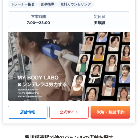
トレーナー指名
食事指導
無料カウンセリング
営業時間
定休日
7:00〜23:00
要確認
体験・相談予約
店舗情報
公式サイト
豊川稲荷駅で他のジャンルの店舗を探す