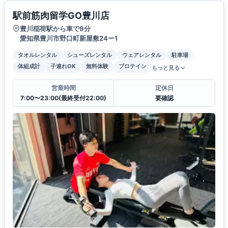
駅前筋肉留学GO豊川店
豊川稲荷駅から車で9分
愛知県豊川市野口町新屋敷24ー1
タオルレンタル
シューズレンタル
ウェアレンタル
駐車場
体組成計
子連れOK
無料体験
プロテイン
もっと見る
営業時間
定休日
7:00〜23:00(最終受付22:00)
要確認