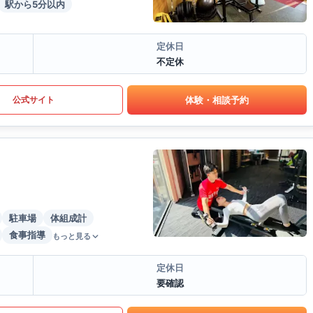
駅から5分以内
定休日
不定休
体験・相談予約
公式サイト
駐車場
体組成計
食事指導
もっと見る
定休日
要確認