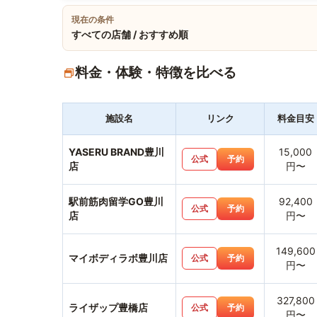
現在の条件
すべての店舗 / おすすめ順
料金・体験・特徴を比べる
施設名
リンク
料金目安
YASERU BRAND豊川
15,000
公式
予約
店
円〜
駅前筋肉留学GO豊川
92,400
公式
予約
店
円〜
149,600
マイボディラボ豊川店
公式
予約
円〜
327,800
ライザップ豊橋店
公式
予約
円〜