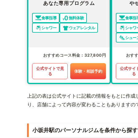
あなた専用プログラム
や
食事指導
無料体験
食事指
シャワー
ウェアレンタル
シャワ
シュー
おすすめコース料金
327,800円
おす
公式サイトで見
公式サイ
体験・相談予約
る
る
上記の表は公式サイトに記載の情報をもとに作成
り、店舗によって内容が変わることもありますの
小坂井駅のパーソナルジムを条件から探す