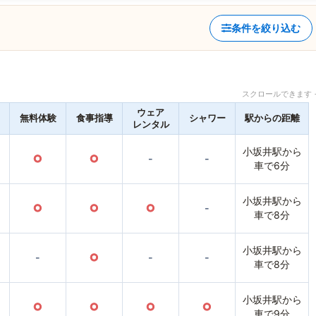
条件を絞り込む
スクロールできます 
ウェア
無料体験
食事指導
シャワー
駅からの距離
レンタル
小坂井駅から
○
○
-
-
車で6分
小坂井駅から
○
○
○
-
車で8分
小坂井駅から
-
○
-
-
車で8分
小坂井駅から
○
○
○
○
車で9分