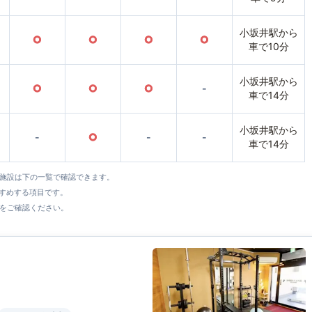
小坂井駅から
○
○
○
○
車で10分
小坂井駅から
○
○
○
-
車で14分
小坂井駅から
-
○
-
-
車で14分
全施設は下の一覧で確認できます。
すすめする項目です。
をご確認ください。