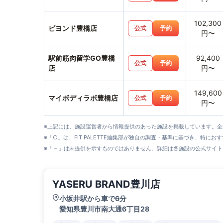
102,300
ビヨンド豊橋店
公式
予約
円〜
駅前筋肉留学GO豊橋
92,400
公式
予約
店
円〜
149,600
マイボディラボ豊橋店
公式
予約
円〜
※上記には、施設運営者から情報提供のあった施設を掲載しています。
※「○」は、FIT PALETTE編集部が独自の調査・基準に基づき、特にお
※「－」は未提供を示すものではありません。詳細は各施設の公式サイト
YASERU BRAND豊川店
小坂井駅から車で6分
愛知県豊川市南大通6丁目28