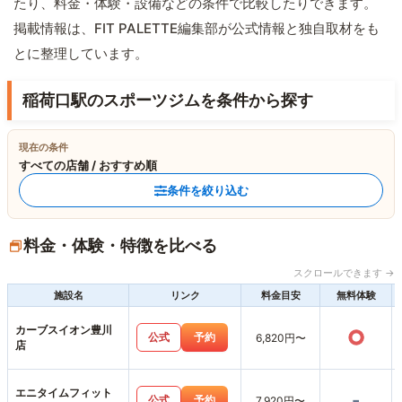
たり、料金・体験・設備などの条件で比較したりできます。
掲載情報は、FIT PALETTE編集部が公式情報と独自取材をも
とに整理しています。
稲荷口駅のスポーツジムを条件から探す
現在の条件
すべての店舗 / おすすめ順
条件を絞り込む
料金・体験・特徴を比べる
スクロールできます →
施設名
リンク
料金目安
無料体験
カーブスイオン豊川
○
公式
予約
6,820円〜
店
エニタイムフィット
-
公式
予約
7,920円〜