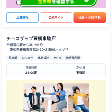
体験・相談予約
店舗情報
公式サイト
チョコザップ豊橋東脇店
稲荷口駅から車で16分
愛知県豊橋市東脇3-20-21福信ハイツ1F
駐車場
ロッカー
体組成計
Wi-Fi
他店舗利用
営業時間
定休日
24:00間
要確認