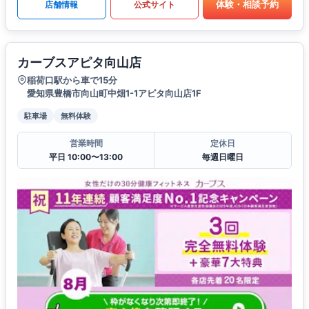
体験・相談予約
店舗情報
公式サイト
カーブスアピタ向山店
稲荷口駅から車で15分
愛知県豊橋市向山町中畑1-1アピタ向山店1F
駐車場
無料体験
営業時間
定休日
平日 10:00〜13:00
毎週日曜日