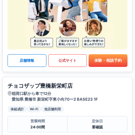
体験・相談予約
店舗情報
公式サイト
チョコザップ豊橋新栄町店
稲荷口駅から車で12分
愛知県 豊橋市 新栄町字東小向70ー2 BASE23 1F
体組成計
Wi-Fi
他店舗利用
営業時間
定休日
24:00間
要確認