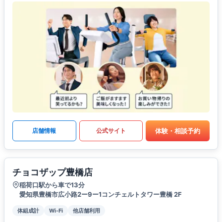
体験・相談予約
店舗情報
公式サイト
チョコザップ豊橋店
稲荷口駅から車で13分
愛知県豊橋市広小路2ー9ー1コンチェルトタワー豊橋 2F
体組成計
Wi-Fi
他店舗利用