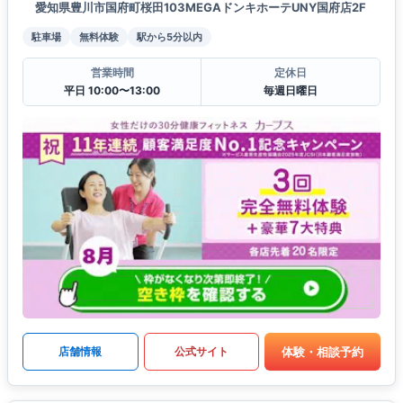
愛知県豊川市国府町桜田103MEGAドンキホーテUNY国府店2F
駐車場
無料体験
駅から5分以内
営業時間
定休日
平日 10:00〜13:00
毎週日曜日
体験・相談予約
店舗情報
公式サイト