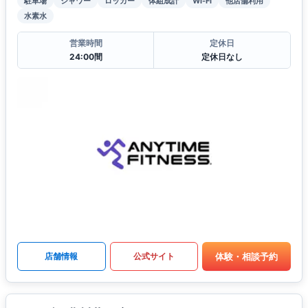
駐車場
シャワー
ロッカー
体組成計
Wi-Fi
他店舗利用
水素水
営業時間
定休日
24:00間
定休日なし
体験・相談予約
店舗情報
公式サイト