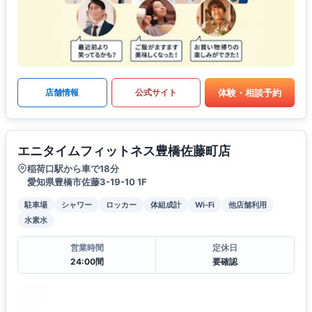
体験・相談予約
店舗情報
公式サイト
エニタイムフィットネス豊橋佐藤町店
稲荷口駅から車で18分
愛知県豊橋市佐藤3-19-10 1F
駐車場
シャワー
ロッカー
体組成計
Wi-Fi
他店舗利用
水素水
営業時間
定休日
24:00間
要確認