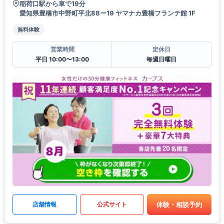
稲荷口駅から車で19分
愛知県豊橋市中野町平北88ー19 ヤマナカ豊橋フランテ館 1F
無料体験
営業時間
定休日
平日 10:00〜13:00
毎週日曜日
体験・相談予約
店舗情報
公式サイト