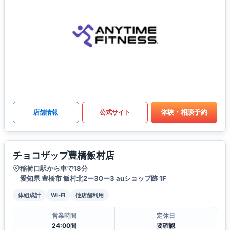
体験・相談予約
店舗情報
公式サイト
チョコザップ豊橋飯村店
稲荷口駅から車で18分
愛知県 豊橋市 飯村北2ー30ー3 auショップ跡 1F
体組成計
Wi-Fi
他店舗利用
営業時間
定休日
24:00間
要確認