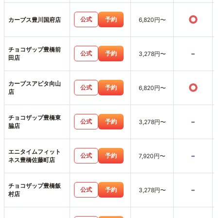
○
公式
予約
カーブス豊川国府店
6,820円〜
チョコザップ豊橋前
-
公式
予約
3,278円〜
田店
カーブスアピタ向山
○
公式
予約
6,820円〜
店
チョコザップ豊橋東
-
公式
予約
3,278円〜
脇店
エニタイムフィット
-
公式
予約
7,920円〜
ネス豊橋佐藤町店
チョコザップ豊橋飯
-
公式
予約
3,278円〜
村店