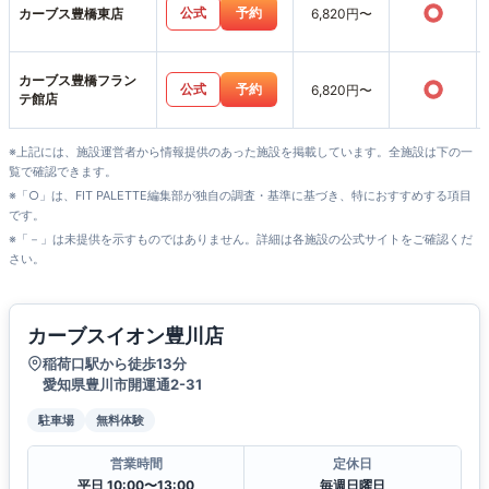
○
公式
予約
カーブス豊橋東店
6,820円〜
カーブス豊橋フラン
○
公式
予約
6,820円〜
テ館店
※上記には、施設運営者から情報提供のあった施設を掲載しています。全施設は下の一
覧で確認できます。
※「○」は、FIT PALETTE編集部が独自の調査・基準に基づき、特におすすめする項目
です。
※「－」は未提供を示すものではありません。詳細は各施設の公式サイトをご確認くだ
さい。
カーブスイオン豊川店
稲荷口駅から徒歩13分
愛知県豊川市開運通2-31
駐車場
無料体験
営業時間
定休日
平日 10:00〜13:00
毎週日曜日