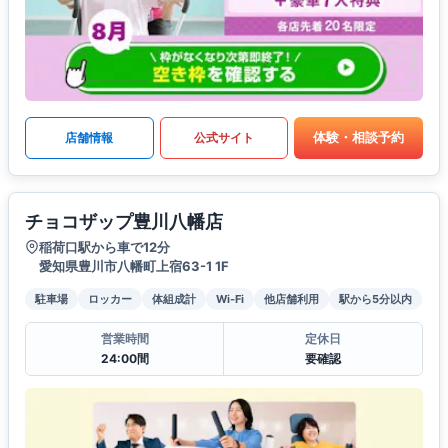
体験・相談予約
店舗情報
公式サイト
チョコザップ豊川八幡店
稲荷口駅から車で12分
愛知県豊川市八幡町上宿63-1 1F
駐車場
ロッカー
体組成計
Wi-Fi
他店舗利用
駅から5分以内
営業時間
定休日
24:00間
要確認