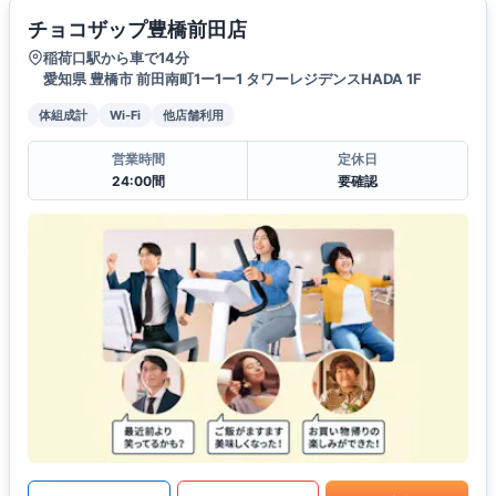
チョコザップ豊橋前田店
稲荷口駅から車で14分
愛知県 豊橋市 前田南町1ー1ー1 タワーレジデンスHADA 1F
体組成計
Wi-Fi
他店舗利用
営業時間
定休日
24:00間
要確認