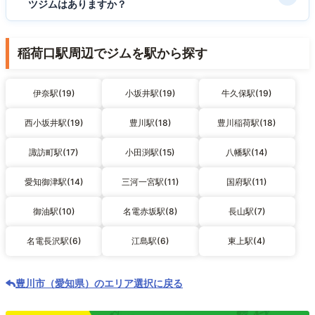
ツジムはありますか？
稲荷口駅周辺でジムを駅から探す
伊奈駅(19)
小坂井駅(19)
牛久保駅(19)
西小坂井駅(19)
豊川駅(18)
豊川稲荷駅(18)
諏訪町駅(17)
小田渕駅(15)
八幡駅(14)
愛知御津駅(14)
三河一宮駅(11)
国府駅(11)
御油駅(10)
名電赤坂駅(8)
長山駅(7)
名電長沢駅(6)
江島駅(6)
東上駅(4)
豊川市（愛知県）のエリア選択に戻る