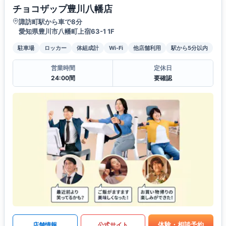
チョコザップ豊川八幡店
諏訪町駅から車で8分
愛知県豊川市八幡町上宿63-1 1F
駐車場
ロッカー
体組成計
Wi-Fi
他店舗利用
駅から5分以内
営業時間
定休日
24:00間
要確認
体験・相談予約
店舗情報
公式サイト