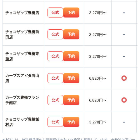
-
公式
予約
チョコザップ豊橋店
3,278円〜
チョコザップ豊橋前
-
公式
予約
3,278円〜
田店
チョコザップ豊橋東
-
公式
予約
3,278円〜
脇店
カーブスアピタ向山
○
公式
予約
6,820円〜
店
カーブス豊橋フラン
○
公式
予約
6,820円〜
テ館店
チョコザップ豊橋飯
-
公式
予約
3,278円〜
村店
※上記には、施設運営者から情報提供のあった施設を掲載しています。全施設は下の一