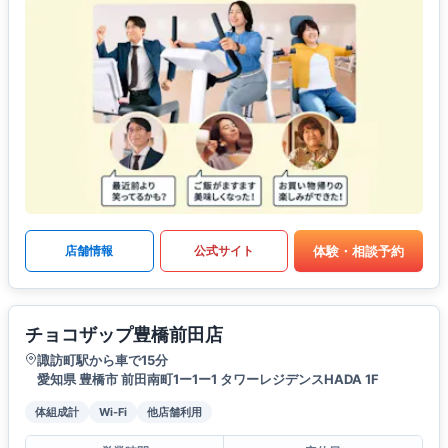
体験・相談予約
店舗情報
公式サイト
チョコザップ豊橋前田店
諏訪町駅から車で15分
愛知県 豊橋市 前田南町1ー1ー1 タワーレジデンスHADA 1F
体組成計
Wi-Fi
他店舗利用