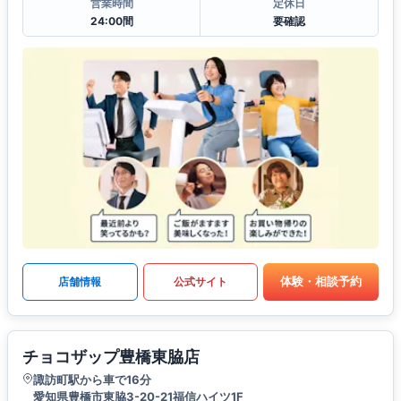
営業時間
定休日
24:00間
要確認
体験・相談予約
店舗情報
公式サイト
チョコザップ豊橋東脇店
諏訪町駅から車で16分
愛知県豊橋市東脇3-20-21福信ハイツ1F