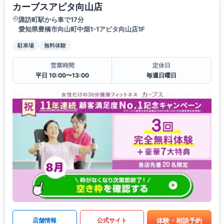
カーブスアピタ向山店
諏訪町駅から車で17分
愛知県豊橋市向山町中畑1-1アピタ向山店1F
駐車場
無料体験
営業時間
定休日
平日 10:00〜13:00
毎週日曜日
体験・相談予約
店舗情報
公式サイト