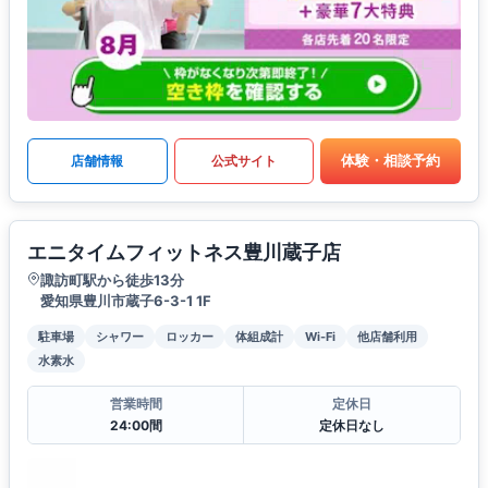
体験・相談予約
店舗情報
公式サイト
エニタイムフィットネス豊川蔵子店
諏訪町駅から徒歩13分
愛知県豊川市蔵子6-3-1 1F
駐車場
シャワー
ロッカー
体組成計
Wi-Fi
他店舗利用
水素水
営業時間
定休日
24:00間
定休日なし