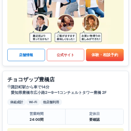
体験・相談予約
店舗情報
公式サイト
チョコザップ豊橋店
諏訪町駅から車で14分
愛知県豊橋市広小路2ー9ー1コンチェルトタワー豊橋 2F
体組成計
Wi-Fi
他店舗利用
営業時間
定休日
24:00間
要確認