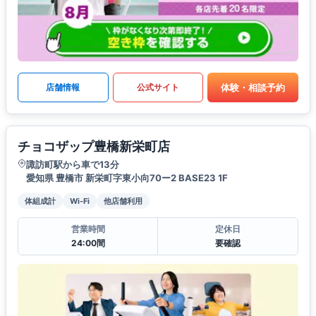
体験・相談予約
店舗情報
公式サイト
チョコザップ豊橋新栄町店
諏訪町駅から車で13分
愛知県 豊橋市 新栄町字東小向70ー2 BASE23 1F
体組成計
Wi-Fi
他店舗利用
営業時間
定休日
24:00間
要確認