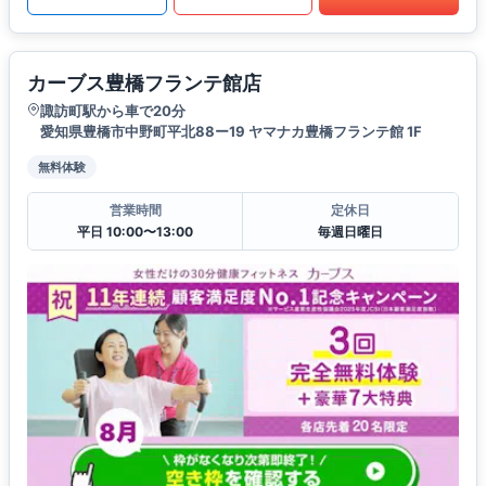
カーブス豊橋フランテ館店
諏訪町駅から車で20分
愛知県豊橋市中野町平北88ー19 ヤマナカ豊橋フランテ館 1F
無料体験
営業時間
定休日
平日 10:00〜13:00
毎週日曜日