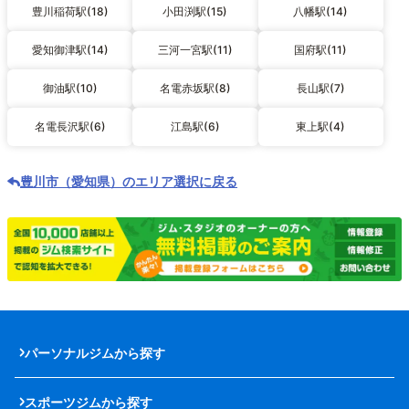
豊川稲荷駅(18)
小田渕駅(15)
八幡駅(14)
愛知御津駅(14)
三河一宮駅(11)
国府駅(11)
御油駅(10)
名電赤坂駅(8)
長山駅(7)
名電長沢駅(6)
江島駅(6)
東上駅(4)
豊川市（愛知県）のエリア選択に戻る
パーソナルジムから探す
スポーツジムから探す