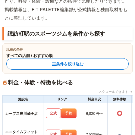
たり、料金・体験・設備などの条件で比較したりできます。
掲載情報は、FIT PALETTE編集部が公式情報と独自取材をも
とに整理しています。
諏訪町駅のスポーツジムを条件から探す
現在の条件
すべての店舗 / おすすめ順
条件を絞り込む
料金・体験・特徴を比べる
スクロールできます →
施設名
リンク
料金目安
無料体験
○
公式
予約
カーブス豊川蔵子店
6,820円〜
エニタイムフィット
-
公式
予約
7,920円〜