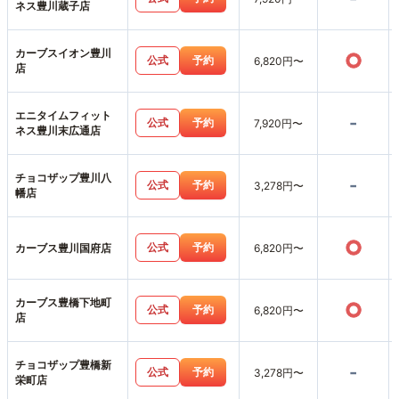
ネス豊川蔵子店
カーブスイオン豊川
○
公式
予約
6,820円〜
店
エニタイムフィット
-
公式
予約
7,920円〜
ネス豊川末広通店
チョコザップ豊川八
-
公式
予約
3,278円〜
幡店
○
公式
予約
カーブス豊川国府店
6,820円〜
カーブス豊橋下地町
○
公式
予約
6,820円〜
店
チョコザップ豊橋新
-
公式
予約
3,278円〜
栄町店