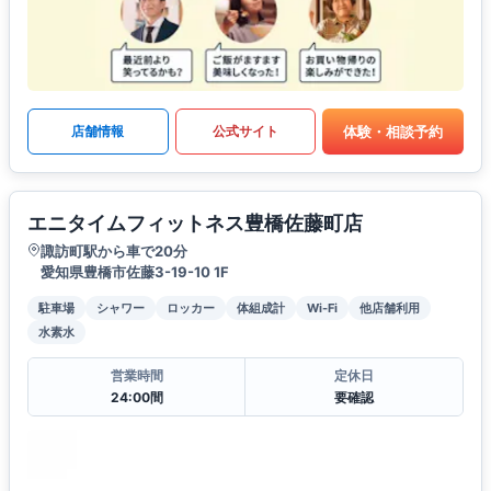
体験・相談予約
店舗情報
公式サイト
エニタイムフィットネス豊橋佐藤町店
諏訪町駅から車で20分
愛知県豊橋市佐藤3-19-10 1F
駐車場
シャワー
ロッカー
体組成計
Wi-Fi
他店舗利用
水素水
営業時間
定休日
24:00間
要確認