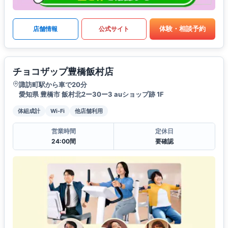
体験・相談予約
店舗情報
公式サイト
チョコザップ豊橋飯村店
諏訪町駅から車で20分
愛知県 豊橋市 飯村北2ー30ー3 auショップ跡 1F
体組成計
Wi-Fi
他店舗利用
営業時間
定休日
24:00間
要確認