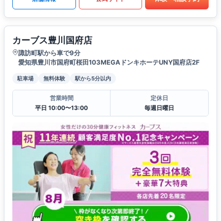
カーブス豊川国府店
諏訪町駅から車で9分
愛知県豊川市国府町桜田103MEGAドンキホーテUNY国府店2F
駐車場
無料体験
駅から5分以内
営業時間
定休日
平日 10:00〜13:00
毎週日曜日