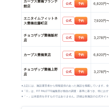
カーブス豊橋フランテ
6,820円
公式
予約
館店
エニタイムフィットネ
7,920円
公式
予約
ス豊橋佐藤町店
チョコザップ豊橋飯村
3,278円
公式
予約
店
カーブス豊橋東店
6,820円
公式
予約
チョコザップ豊橋上野
3,278円
公式
予約
店
※上記には、施設運営者から情報提供のあった施設を掲載しています。
※「○」は、FIT PALETTE編集部が独自の調査・基準に基づき、特にお
※「－」は未提供を示すものではありません。詳細は各施設の公式サイト