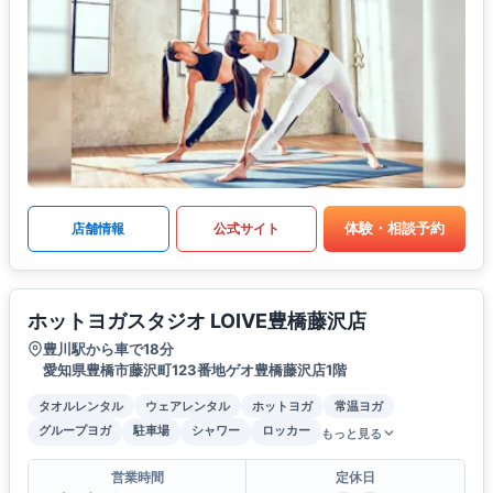
体験・相談予約
店舗情報
公式サイト
ホットヨガスタジオ LOIVE豊橋藤沢店
豊川駅から車で18分
愛知県豊橋市藤沢町123番地ゲオ豊橋藤沢店1階
タオルレンタル
ウェアレンタル
ホットヨガ
常温ヨガ
グループヨガ
駐車場
シャワー
ロッカー
もっと見る
営業時間
定休日