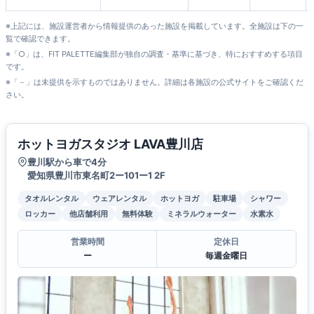
※上記には、施設運営者から情報提供のあった施設を掲載しています。全施設は下の一
覧で確認できます。
※「○」は、FIT PALETTE編集部が独自の調査・基準に基づき、特におすすめする項目
です。
※「－」は未提供を示すものではありません。詳細は各施設の公式サイトをご確認くだ
さい。
ホットヨガスタジオ LAVA豊川店
豊川駅から車で4分
愛知県豊川市東名町2ー101ー1 2F
タオルレンタル
ウェアレンタル
ホットヨガ
駐車場
シャワー
ロッカー
他店舗利用
無料体験
ミネラルウォーター
水素水
営業時間
定休日
ー
毎週金曜日