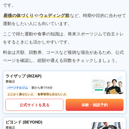
です。
産後の体づくり
や
ウェディング前
など、時期や目的に合わせて
運動をしたい人にも向いています。
ここで得た運動や食事の知識は、将来スポーツジムで自主トレ
をするときにも活かしやすいです。
料金は月額、回数券、コースなど複雑な場合があるため、公式
ページを確認し、総額や通える回数をチェックしましょう。
ライザップ (RIZAP)
豊橋店
パーソナルジム
駅から車で14分
とにかく痩せたい人
食事管理も任せたい人
公式サイトを見る
体験・相談予約
ビヨンド (BEYOND)
豊橋店