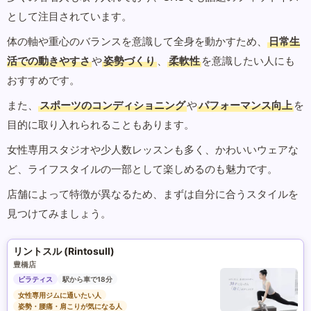
として注目されています。
体の軸や重心のバランスを意識して全身を動かすため、
日常生
活での動きやすさ
や
姿勢づくり
、
柔軟性
を意識したい人にも
おすすめです。
また、
スポーツのコンディショニング
や
パフォーマンス向上
を
目的に取り入れられることもあります。
女性専用スタジオや少人数レッスンも多く、かわいいウェアな
ど、ライフスタイルの一部として楽しめるのも魅力です。
店舗によって特徴が異なるため、まずは自分に合うスタイルを
見つけてみましょう。
リントスル (Rintosull)
豊橋店
ピラティス
駅から車で18分
女性専用ジムに通いたい人
姿勢・腰痛・肩こりが気になる人