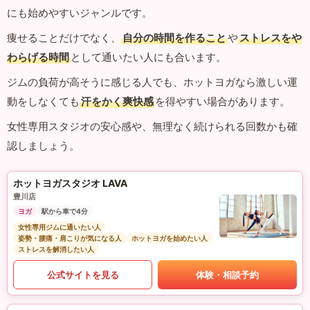
にも始めやすいジャンルです。
痩せることだけでなく、
自分の時間を作ること
や
ストレスをや
わらげる時間
として通いたい人にも合います。
ジムの負荷が高そうに感じる人でも、ホットヨガなら激しい運
動をしなくても
汗をかく爽快感
を得やすい場合があります。
女性専用スタジオの安心感や、無理なく続けられる回数かも確
認しましょう。
ホットヨガスタジオ LAVA
豊川店
ヨガ
駅から車で4分
女性専用ジムに通いたい人
姿勢・腰痛・肩こりが気になる人
ホットヨガを始めたい人
ストレスを解消したい人
公式サイトを見る
体験・相談予約