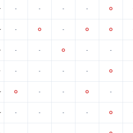
〜
-
-
-
-
○
〜
-
○
-
○
○
〜
-
-
○
-
-
〜
-
-
-
-
○
〜
○
-
-
○
-
〜
-
-
-
-
○