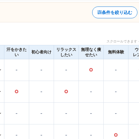
条件を絞り込む
スクロールできます 
汗をかきた
リラックス
無理なく痩
ウ
初心者向け
無料体験
い
したい
せたい
レ
〜
-
-
-
○
-
〜
○
-
○
-
-
〜
-
-
-
-
-
〜
-
-
-
-
○