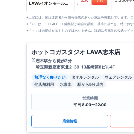
5,300円
公式
予約
LAVAイオンモール与
野店
※上記には、施設運営者から情報提供のあった施設を掲載しています。
※「○」は、FIT PALETTE編集部が独自の調査・基準に基づき、特にお
※「－」は未提供を示すものではありません。詳細は各施設の公式サイト
ホットヨガスタジオ LAVA志木店
志木駅から徒歩2分
埼玉県新座市東北2-39-13柴崎第8ビル4F
無理なく痩せたい
タオルレンタル
ウェアレンタル
他店舗利用
水素水
駅から5分以内
営業時間
平日 8:00〜22:00
店舗情報