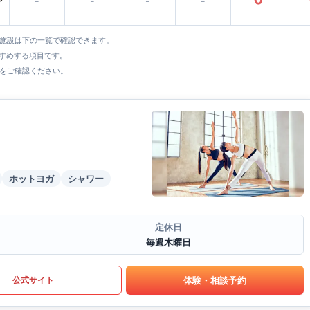
〜
-
-
-
-
○
全施設は下の一覧で確認できます。
すすめする項目です。
をご確認ください。
ホットヨガ
シャワー
定休日
毎週木曜日
体験・相談予約
公式サイト