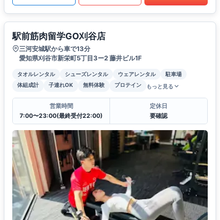
駅前筋肉留学GO刈谷店
三河安城駅から車で13分
愛知県刈谷市新栄町5丁目3ー2 藤井ビル1F
タオルレンタル
シューズレンタル
ウェアレンタル
駐車場
体組成計
子連れOK
無料体験
プロテイン
もっと見る
営業時間
定休日
7:00〜23:00(最終受付22:00)
要確認