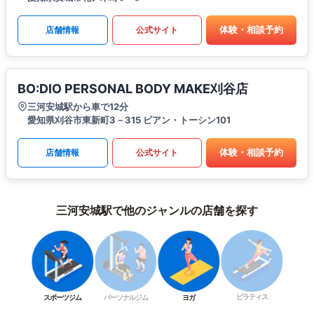
体験・相談予約
店舗情報
公式サイト
BO:DIO PERSONAL BODY MAKE刈谷店
三河安城駅から車で12分
愛知県刈谷市東新町3－315 ビアン・トーシン101
体験・相談予約
店舗情報
公式サイト
三河安城駅で他のジャンルの店舗を探す
ピラティス
スポーツジム
パーソナルジム
ヨガ