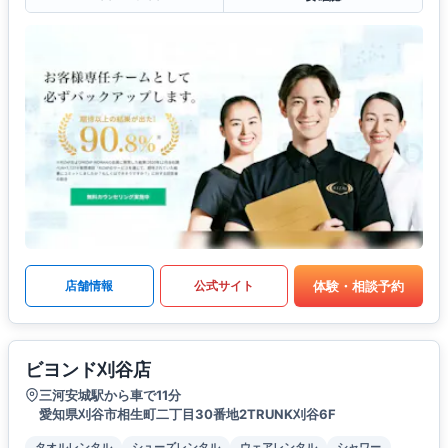
体験・相談予約
店舗情報
公式サイト
ビヨンド刈谷店
三河安城駅から車で11分
愛知県刈谷市相生町二丁目30番地2TRUNK刈谷6F
タオルレンタル
シューズレンタル
ウェアレンタル
シャワー