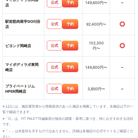
-
公式
予約
149,600円〜
店
駅前筋肉留学GO刈谷
○
公式
予約
92,400円〜
店
102,300
○
公式
予約
ビヨンド岡崎店
円〜
マイボディラボ東岡
-
公式
予約
149,600円〜
崎店
プライベートジム
-
公式
予約
3,850円〜
HPER岡崎店
※上記には、施設運営者から情報提供のあった施設を掲載しています。全施設は下の一
覧で確認できます。
※「○」は、FIT PALETTE編集部が独自の調査・基準に基づき、特におすすめする項目
です。
※「－」は未提供を示すものではありません。詳細は各施設の公式サイトをご確認くだ
さい。