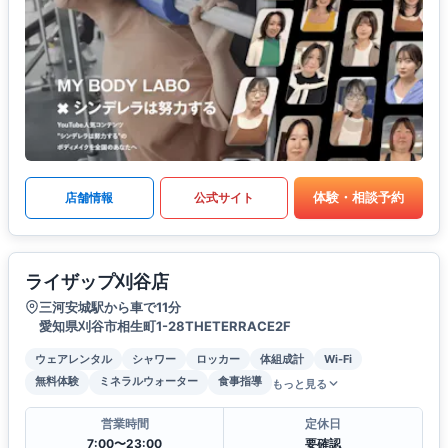
体験・相談予約
店舗情報
公式サイト
ライザップ刈谷店
三河安城駅から車で11分
愛知県刈谷市相生町1-28THETERRACE2F
ウェアレンタル
シャワー
ロッカー
体組成計
Wi-Fi
無料体験
ミネラルウォーター
食事指導
もっと見る
営業時間
定休日
7:00〜23:00
要確認