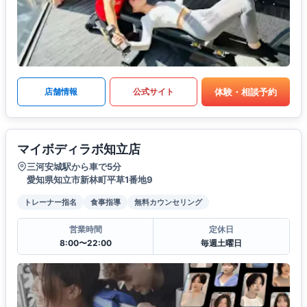
体験・相談予約
店舗情報
公式サイト
マイボディラボ知立店
三河安城駅から車で5分
愛知県知立市新林町平草1番地9
トレーナー指名
食事指導
無料カウンセリング
営業時間
定休日
8:00〜22:00
毎週土曜日