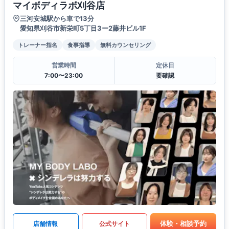
マイボディラボ刈谷店
三河安城駅から車で13分
愛知県刈谷市新栄町5丁目3ー2藤井ビル1F
トレーナー指名
食事指導
無料カウンセリング
営業時間
定休日
7:00〜23:00
要確認
体験・相談予約
店舗情報
公式サイト