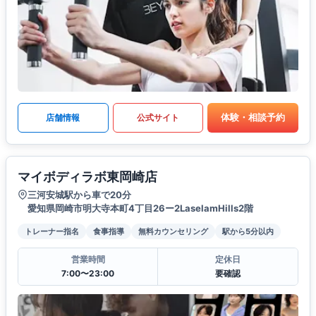
体験・相談予約
店舗情報
公式サイト
マイボディラボ東岡崎店
三河安城駅から車で20分
愛知県岡崎市明大寺本町4丁目26ー2LaselamHills2階
トレーナー指名
食事指導
無料カウンセリング
駅から5分以内
営業時間
定休日
7:00〜23:00
要確認