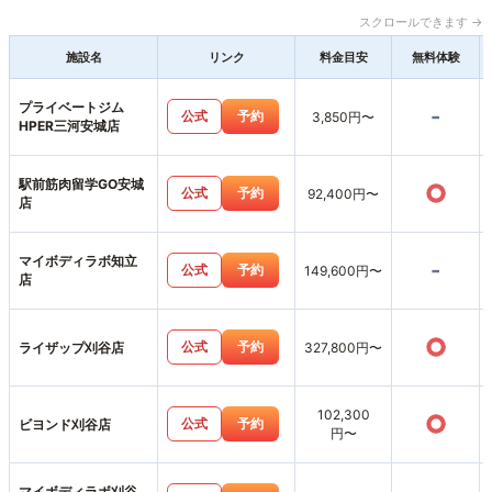
スクロールできます →
施設名
リンク
料金目安
無料体験
プライベートジム
-
公式
予約
3,850円〜
HPER三河安城店
駅前筋肉留学GO安城
○
公式
予約
92,400円〜
店
マイボディラボ知立
-
公式
予約
149,600円〜
店
○
公式
予約
ライザップ刈谷店
327,800円〜
102,300
○
公式
予約
ビヨンド刈谷店
円〜
マイボディラボ刈谷