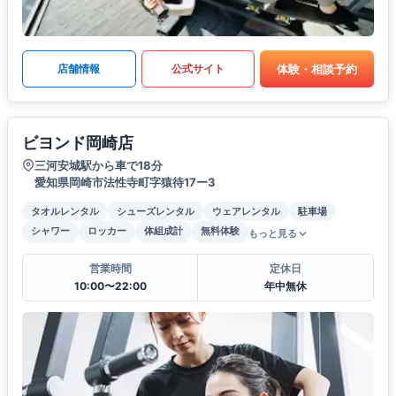
体験・相談予約
店舗情報
公式サイト
ビヨンド岡崎店
三河安城駅から車で18分
愛知県岡崎市法性寺町字猿待17ー3
タオルレンタル
シューズレンタル
ウェアレンタル
駐車場
シャワー
ロッカー
体組成計
無料体験
もっと見る
営業時間
定休日
10:00〜22:00
年中無休