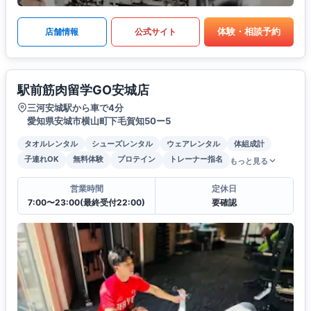
体験・相談予約
店舗情報
公式サイト
駅前筋肉留学GO安城店
三河安城駅から車で4分
愛知県安城市横山町下毛賀知50ー5
タオルレンタル
シューズレンタル
ウェアレンタル
体組成計
子連れOK
無料体験
プロテイン
トレーナー指名
もっと見る
営業時間
定休日
7:00〜23:00(最終受付22:00)
要確認