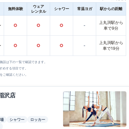
ウェア
無料体験
シャワー
常温ヨガ
駅からの距離
レンタル
上丸渕駅から
〜
○
○
○
-
車で9分
上丸渕駅から
〜
○
○
○
-
車で19分
全施設は下の一覧で確認できます。
すすめする項目です。
をご確認ください。
稲沢店
場
シャワー
ロッカー