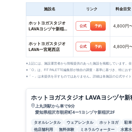
施設名
リンク
料金目安
ホットヨガスタジオ
4,800円
公式
予約
LAVAヨシヅヤ新稲沢
店
ホットヨガスタジオ
4,800円
公式
予約
LAVA一宮尾西店
※上記には、施設運営者から情報提供のあった施設を掲載しています。
※「○」は、FIT PALETTE編集部が独自の調査・基準に基づき、特にお
※「－」は未提供を示すものではありません。詳細は各施設の公式サイト
ホットヨガスタジオ LAVAヨシヅヤ新
上丸渕駅から車で9分
愛知県稲沢市朝府町4ー1ヨシヅヤ新稲沢2F
タオルレンタル
ウェアレンタル
ホットヨガ
駐車
他店舗利用
無料体験
ミネラルウォーター
水素水