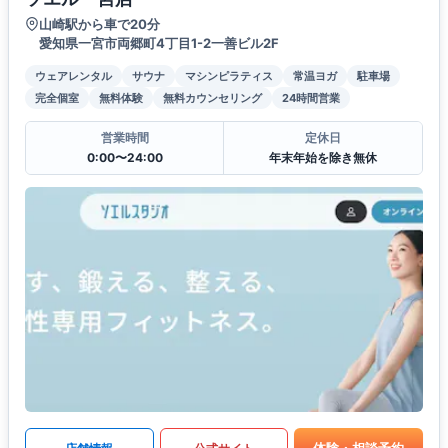
山崎駅から車で20分
愛知県一宮市両郷町4丁目1-2一善ビル2F
ウェアレンタル
サウナ
マシンピラティス
常温ヨガ
駐車場
完全個室
無料体験
無料カウンセリング
24時間営業
営業時間
定休日
0:00〜24:00
年末年始を除き無休