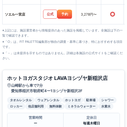
○
公式
予約
ソエル一宮店
3,278円〜
※上記には、施設運営者から情報提供のあった施設を掲載しています。全施設は下の一
覧で確認できます。
※「○」は、FIT PALETTE編集部が独自の調査・基準に基づき、特におすすめする項目
です。
※「－」は未提供を示すものではありません。詳細は各施設の公式サイトをご確認くだ
さい。
ホットヨガスタジオ LAVAヨシヅヤ新稲沢店
山崎駅から車で7分
愛知県稲沢市朝府町4ー1ヨシヅヤ新稲沢2F
タオルレンタル
ウェアレンタル
ホットヨガ
駐車場
シャワー
ロッカー
他店舗利用
無料体験
ミネラルウォーター
水素水
営業時間
定休日
ー
毎週木曜日