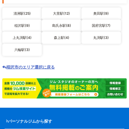
清洲駅(25)
大里駅(12)
奥田駅(9)
稲沢駅(9)
島氏永駅(8)
国府宮駅(7)
上丸渕駅(4)
森上駅(4)
丸渕駅(3)
六輪駅(3)
稲沢市のエリア選択に戻る
パーソナルジムから探す