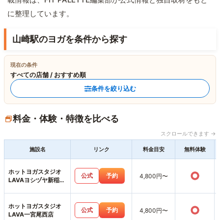
に整理しています。
山崎駅のヨガを条件から探す
現在の条件
すべての店舗 / おすすめ順
条件を絞り込む
料金・体験・特徴を比べる
スクロールできます →
施設名
リンク
料金目安
無料体験
ホットヨガスタジオ
○
公式
予約
4,800円〜
LAVAヨシヅヤ新稲沢
店
ホットヨガスタジオ
○
公式
予約
4,800円〜
LAVA一宮尾西店