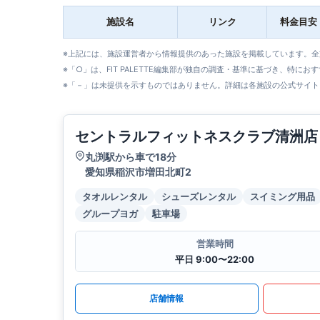
施設名
リンク
料金目安
※上記には、施設運営者から情報提供のあった施設を掲載しています。
※「○」は、FIT PALETTE編集部が独自の調査・基準に基づき、特にお
※「－」は未提供を示すものではありません。詳細は各施設の公式サイト
セントラルフィットネスクラブ清洲店
丸渕駅から車で18分
愛知県稲沢市増田北町2
タオルレンタル
シューズレンタル
スイミング用品
グループヨガ
駐車場
営業時間
平日 9:00〜22:00
店舗情報