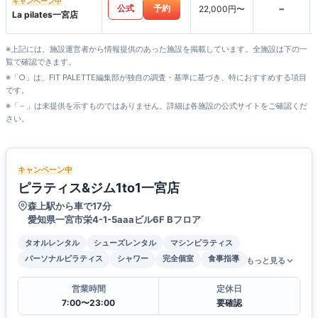
キャンペーン中
-
公式
予約
22,000円〜
La pilates一宮店
※上記には、施設運営者から情報提供のあった施設を掲載しています。全施設は下の一
覧で確認できます。
※「○」は、FIT PALETTE編集部が独自の調査・基準に基づき、特におすすめする項目
です。
※「－」は未提供を示すものではありません。詳細は各施設の公式サイトをご確認くだ
さい。
キャンペーン中
ピラティス&ジム1to1一宮店
森上駅から車で17分
愛知県一宮市栄4-1-5aaaビル6F Bフロア
タオルレンタル
シューズレンタル
マシンピラティス
パーソナルピラティス
シャワー
完全個室
食事指導
もっと見る
営業時間
定休日
7:00〜23:00
要確認