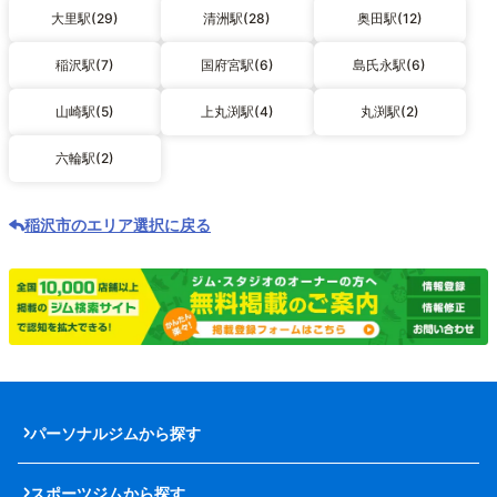
大里駅(29)
清洲駅(28)
奥田駅(12)
稲沢駅(7)
国府宮駅(6)
島氏永駅(6)
山崎駅(5)
上丸渕駅(4)
丸渕駅(2)
六輪駅(2)
稲沢市のエリア選択に戻る
パーソナルジムから探す
スポーツジムから探す