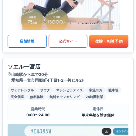
体験・相談予約
店舗情報
公式サイト
ソエル一宮店
山崎駅から車で20分
愛知県一宮市両郷町4丁目1-2一善ビル2F
ウェアレンタル
サウナ
マシンピラティス
常温ヨガ
駐車場
完全個室
無料体験
無料カウンセリング
24時間営業
営業時間
定休日
0:00〜24:00
年末年始を除き無休