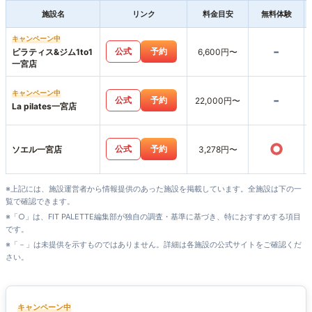
施設名
リンク
料金目安
無料体験
キャンペーン中
-
公式
予約
ピラティス&ジム1to1
6,600円〜
一宮店
キャンペーン中
-
公式
予約
22,000円〜
La pilates一宮店
○
公式
予約
ソエル一宮店
3,278円〜
※上記には、施設運営者から情報提供のあった施設を掲載しています。全施設は下の一
覧で確認できます。
※「○」は、FIT PALETTE編集部が独自の調査・基準に基づき、特におすすめする項目
です。
※「－」は未提供を示すものではありません。詳細は各施設の公式サイトをご確認くだ
さい。
キャンペーン中