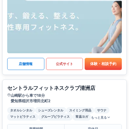
体験・相談予約
店舗情報
公式サイト
セントラルフィットネスクラブ清洲店
山崎駅から車で18分
愛知県稲沢市増田北町2
タオルレンタル
シューズレンタル
スイミング用品
サウナ
マットピラティス
グループピラティス
常温ヨガ
もっと見る
営業時間
定休日