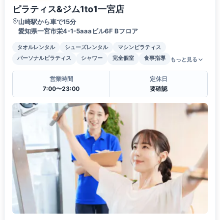
ピラティス&ジム1to1一宮店
山崎駅から車で15分
愛知県一宮市栄4-1-5aaaビル6F Bフロア
タオルレンタル
シューズレンタル
マシンピラティス
パーソナルピラティス
シャワー
完全個室
食事指導
もっと見る
営業時間
定休日
7:00〜23:00
要確認