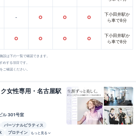
下小田井駅か
-
○
○
○
ら車で8分
下小田井駅か
○
○
○
○
ら車で8分
全施設は下の一覧で確認できます。
すすめする項目です。
をご確認ください。
イク女性専用・名古屋駅
ル 301号室
パーソナルピラティス
水
プロテイン
もっと見る