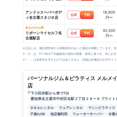
店
アンドゥスーパーボデ
18,900
公式
予約
ィ名古屋スタジオ店
円〜
キャンペーン中
92,400
リボーンマイセルフ名
公式
予約
円〜
古屋駅店
※上記には、施設運営者から情報提供のあった施設を掲載しています。
※「○」は、FIT PALETTE編集部が独自の調査・基準に基づき、特にお
※「－」は未提供を示すものではありません。詳細は各施設の公式サイト
パーソナルジム＆ピラティス メルメ
店
下小田井駅から車で7分
愛知県名古屋市中村区名駅２丁目２８ー９ ブライトビ
タオルレンタル
ウェアレンタル
マシンピラティス
子連れOK
他店舗利用
ウォーターサーバー
水素