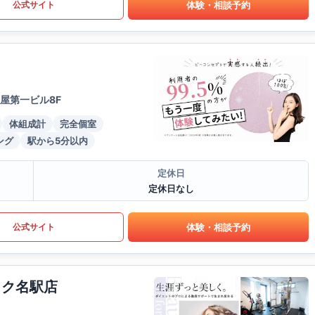
体験・相談予約
公式サイト
屋第一ビル8F
体組成計
完全個室
ング
駅から5分以内
定休日
定休日なし
体験・相談予約
公式サイト
イク名駅店