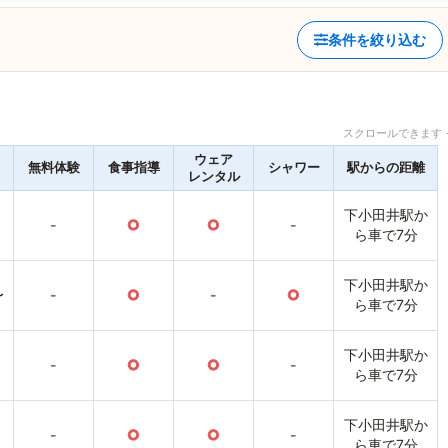
条件を絞り込む
スクロールできます 
ウェア
無料体験
食事指導
シャワー
駅からの距離
レンタル
下小田井駅か
-
○
○
-
ら車で7分
下小田井駅か
〜
-
○
-
○
ら車で7分
下小田井駅か
-
○
○
-
ら車で7分
下小田井駅か
-
○
○
-
ら車で7分