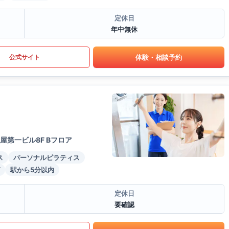
定休日
年中無休
体験・相談予約
公式サイト
屋第一ビル8F Bフロア
ス
パーソナルピラティス
駅から5分以内
定休日
要確認