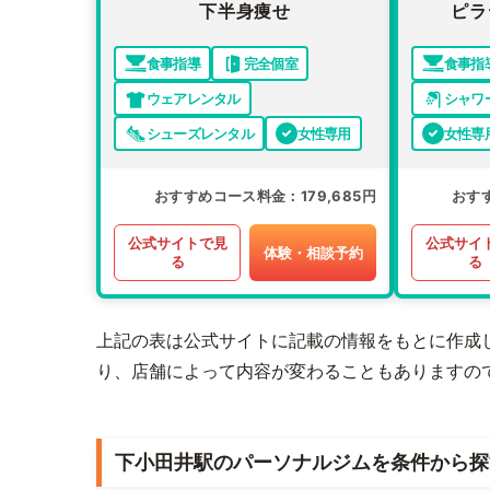
下半身痩せ
ピラ
食事指導
完全個室
食事指
ウェアレンタル
シャワ
シューズレンタル
女性専用
女性専
おすすめコース料金
179,685円
おす
公式サイトで見
公式サイ
体験・相談予約
る
る
上記の表は公式サイトに記載の情報をもとに作成
り、店舗によって内容が変わることもありますの
下小田井駅のパーソナルジムを条件から探