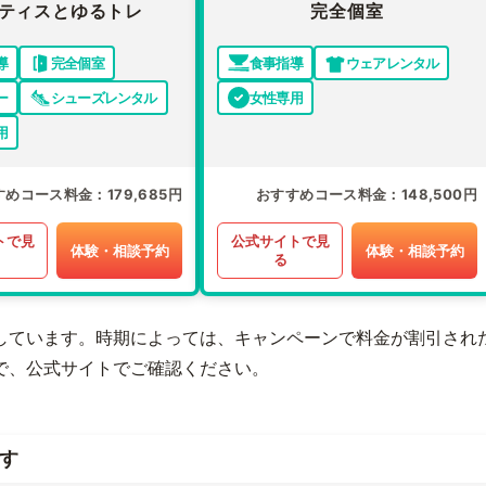
ティスとゆるトレ
完全個室
導
完全個室
食事指導
ウェアレンタル
ー
シューズレンタル
女性専用
用
すめコース料金
179,685円
おすすめコース料金
148,500円
トで見
公式サイトで見
体験・相談予約
体験・相談予約
る
しています。時期によっては、キャンペーンで料金が割引され
で、公式サイトでご確認ください。
す