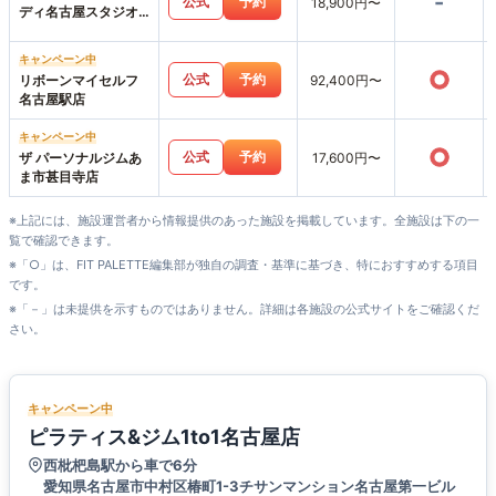
-
公式
予約
18,900円〜
ディ名古屋スタジオ
店
キャンペーン中
○
公式
予約
リボーンマイセルフ
92,400円〜
名古屋駅店
キャンペーン中
○
公式
予約
ザ パーソナルジムあ
17,600円〜
ま市甚目寺店
※上記には、施設運営者から情報提供のあった施設を掲載しています。全施設は下の一
覧で確認できます。
※「○」は、FIT PALETTE編集部が独自の調査・基準に基づき、特におすすめする項目
です。
※「－」は未提供を示すものではありません。詳細は各施設の公式サイトをご確認くだ
さい。
キャンペーン中
ピラティス&ジム1to1名古屋店
西枇杷島駅から車で6分
愛知県名古屋市中村区椿町1-3チサンマンション名古屋第一ビル