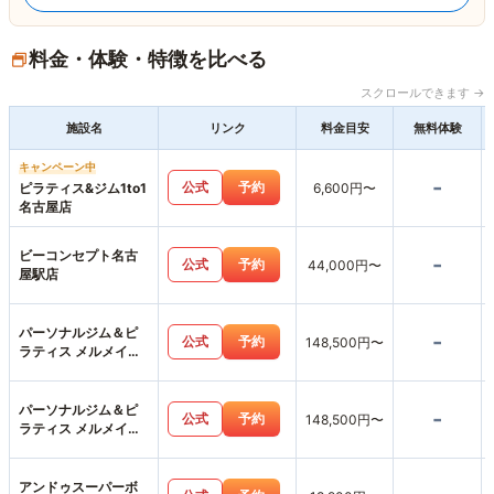
料金・体験・特徴を比べる
スクロールできます →
施設名
リンク
料金目安
無料体験
キャンペーン中
-
公式
予約
ピラティス&ジム1to1
6,600円〜
名古屋店
ビーコンセプト名古
-
公式
予約
44,000円〜
屋駅店
パーソナルジム＆ピ
-
公式
予約
148,500円〜
ラティス メルメイク
女性専用・名古屋駅
店
パーソナルジム＆ピ
-
公式
予約
148,500円〜
ラティス メルメイク
名駅店
アンドゥスーパーボ