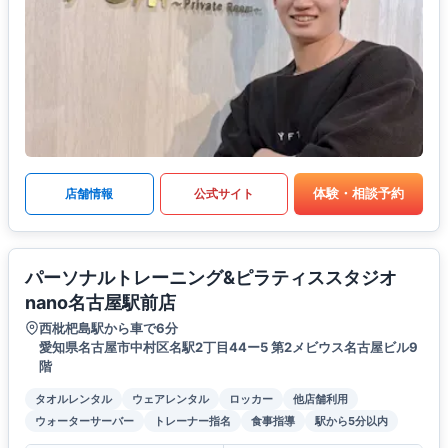
体験・相談予約
店舗情報
公式サイト
パーソナルトレーニング&ピラティススタジオ
nano名古屋駅前店
西枇杷島駅から車で6分
愛知県名古屋市中村区名駅2丁目44ー5 第2メビウス名古屋ビル9
階
タオルレンタル
ウェアレンタル
ロッカー
他店舗利用
ウォーターサーバー
トレーナー指名
食事指導
駅から5分以内