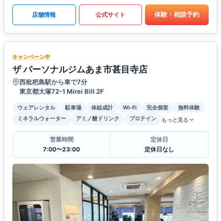
体験・相談予約
店舗情報
公式サイト
キャンペーン中
ザ パーソナルジムあま市甚目寺店
西枇杷島駅から車で7分
東京都大塚72-1 Mirei Bill 2F
ウェアレンタル
駐車場
体組成計
Wi-Fi
完全個室
無料体験
ミネラルウォーター
アミノ酸ドリンク
プロテイン
もっと見る
営業時間
定休日
7:00〜23:00
定休日なし