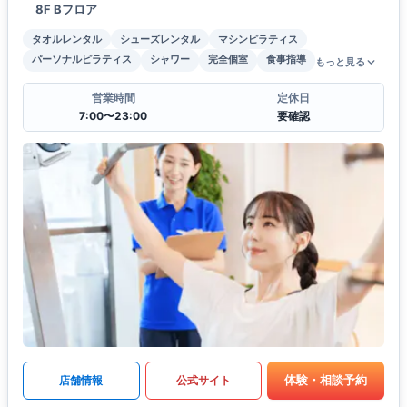
8F Bフロア
タオルレンタル
シューズレンタル
マシンピラティス
パーソナルピラティス
シャワー
完全個室
食事指導
もっと見る
営業時間
定休日
7:00〜23:00
要確認
体験・相談予約
店舗情報
公式サイト