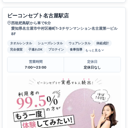
ビーコンセプト名古屋駅店
西枇杷島駅から車で6分
愛知県名古屋市中村区椿町1-3チサンマンション名古屋第一ビル
8F
タオルレンタル
シューズレンタル
ウェアレンタル
体組成計
完全個室
子連れOK
プロテイン
食事指導
もっと見る
営業時間
定休日
7:00〜23:00
定休日なし