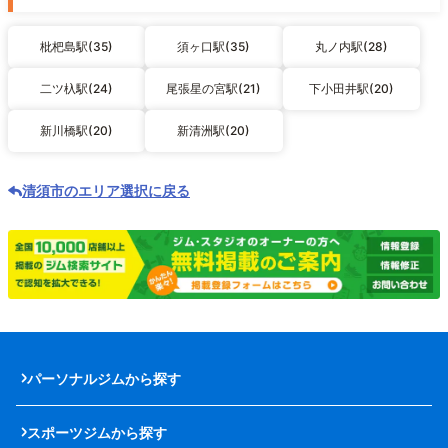
枇杷島駅(35)
須ヶ口駅(35)
丸ノ内駅(28)
二ツ杁駅(24)
尾張星の宮駅(21)
下小田井駅(20)
新川橋駅(20)
新清洲駅(20)
清須市のエリア選択に戻る
パーソナルジムから探す
スポーツジムから探す