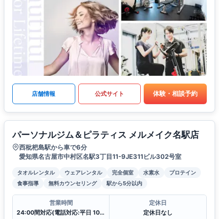
体験・相談予約
店舗情報
公式サイト
パーソナルジム＆ピラティス メルメイク名駅店
西枇杷島駅から車で6分
愛知県名古屋市中村区名駅3丁目11-9JE311ビル302号室
タオルレンタル
ウェアレンタル
完全個室
水素水
プロテイン
食事指導
無料カウンセリング
駅から5分以内
営業時間
定休日
24:00間対応(電話対応:平日 10:00〜19:00
定休日なし