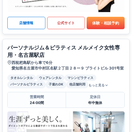
体験・相談予約
店舗情報
公式サイト
パーソナルジム＆ピラティス メルメイク女性専
用・名古屋駅店
西枇杷島駅から車で6分
愛知県名古屋市中村区名駅２丁目２８ー９ ブライトビル 301号室
タオルレンタル
ウェアレンタル
マシンピラティス
パーソナルピラティス
子連れOK
他店舗利用
もっと見る
営業時間
定休日
24:00間
年中無休