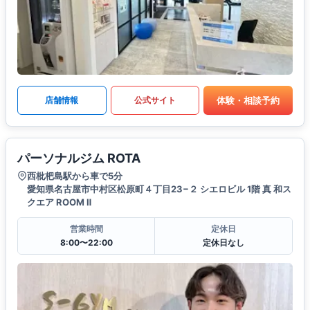
体験・相談予約
店舗情報
公式サイト
パーソナルジム ROTA
西枇杷島駅から車で5分
愛知県名古屋市中村区松原町４丁目23−２ シエロビル 1階 真 和ス
クエア ROOM Ⅱ
営業時間
定休日
8:00〜22:00
定休日なし