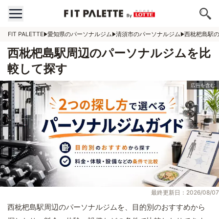
FIT PALETTE
愛知県のパーソナルジム
清須市のパーソナルジム
西枇杷島駅
西枇杷島駅周辺のパーソナルジムを比
較して探す
最終更新日：2026/08/07
西枇杷島駅周辺のパーソナルジムを、目的別のおすすめから