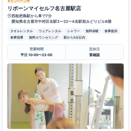
キャンペーン中
リボーンマイセルフ名古屋駅店
西枇杷島駅から車で7分
愛知県名古屋市中村区名駅3ー22ー4名駅前みどりビル8階
タオルレンタル
ウェアレンタル
シャワー
無料体験
食事提供
食事指導
無料カウンセリング
駅から5分以内
営業時間
定休日
平日 10:00〜22:00
要確認