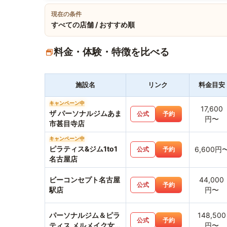
現在の条件
すべての店舗 / おすすめ順
料金・体験・特徴を比べる
施設名
リンク
料金目安
キャンペーン中
17,600
ザ パーソナルジムあま
公式
予約
円〜
市甚目寺店
キャンペーン中
ピラティス&ジム1to1
6,600円
公式
予約
名古屋店
ビーコンセプト名古屋
44,000
公式
予約
駅店
円〜
パーソナルジム＆ピラ
148,500
公式
予約
ティス メルメイク女性
円〜