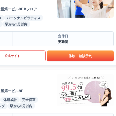
屋第一ビル8F Bフロア
ス
パーソナルピラティス
駅から5分以内
定休日
要確認
体験・相談予約
公式サイト
屋第一ビル8F
体組成計
完全個室
ング
駅から5分以内