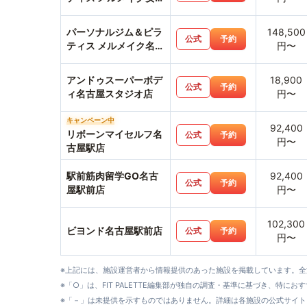
専用・名古屋駅店
パーソナルジム＆ピラ
148,500
公式
予約
ティス メルメイク名駅
円〜
店
アンドゥスーパーボデ
18,900
公式
予約
ィ名古屋スタジオ店
円〜
キャンペーン中
92,400
リボーンマイセルフ名
公式
予約
円〜
古屋駅店
駅前筋肉留学GO名古
92,400
公式
予約
屋駅前店
円〜
102,300
ビヨンド名古屋駅前店
公式
予約
円〜
※上記には、施設運営者から情報提供のあった施設を掲載しています。
※「○」は、FIT PALETTE編集部が独自の調査・基準に基づき、特にお
※「－」は未提供を示すものではありません。詳細は各施設の公式サイト