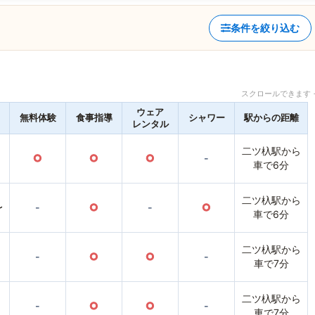
条件を絞り込む
スクロールできます 
ウェア
無料体験
食事指導
シャワー
駅からの距離
レンタル
二ツ杁駅から
○
○
○
-
車で6分
二ツ杁駅から
〜
-
○
-
○
車で6分
二ツ杁駅から
-
○
○
-
車で7分
二ツ杁駅から
-
○
○
-
車で7分