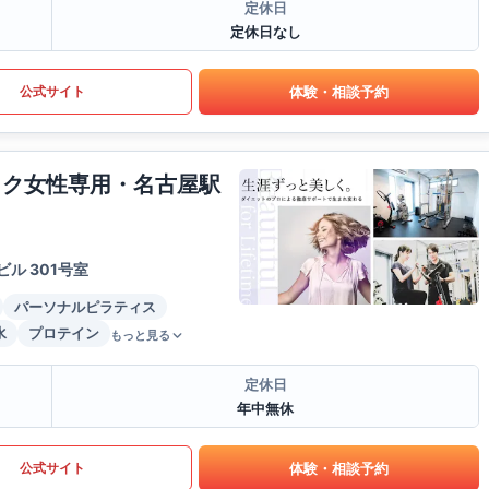
定休日
定休日なし
体験・相談予約
公式サイト
イク女性専用・名古屋駅
ル 301号室
パーソナルピラティス
水
プロテイン
もっと見る
定休日
年中無休
体験・相談予約
公式サイト