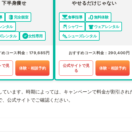
下半身痩せ
やせるだけじゃない
導
完全個室
食事指導
無料体験
レンタル
シャワー
ウェアレンタル
ズレンタル
女性専用
シューズレンタル
すめコース料金
179,685円
おすすめコース料金
290,400円
トで見
公式サイトで見
体験・相談予約
体験・相談予約
る
しています。時期によっては、キャンペーンで料金が割引され
で、公式サイトでご確認ください。