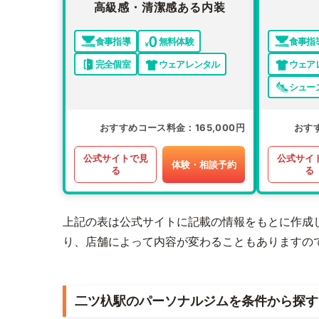
高級感・清潔感ある内装
食事指導
無料体験
食事指
完全個室
ウェアレンタル
ウェア
シュー
おすすめコース料金
165,000円
おす
公式サイトで見
公式サイ
体験・相談予約
る
る
上記の表は公式サイトに記載の情報をもとに作成
り、店舗によって内容が変わることもありますの
二ツ杁駅のパーソナルジムを条件から探す