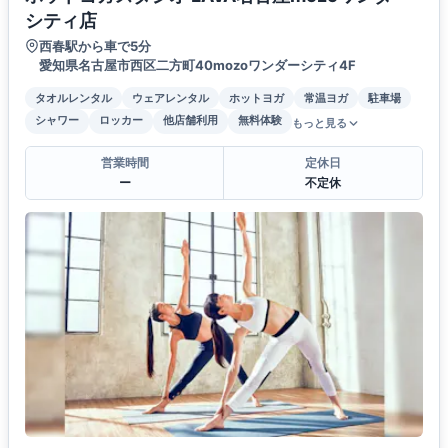
シティ店
西春駅から車で5分
愛知県名古屋市西区二方町40mozoワンダーシティ4F
タオルレンタル
ウェアレンタル
ホットヨガ
常温ヨガ
駐車場
シャワー
ロッカー
他店舗利用
無料体験
もっと見る
営業時間
定休日
ー
不定休