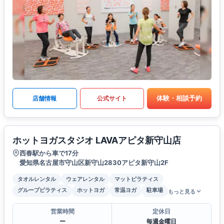
体験・相談予約
店舗情報
公式サイト
ホットヨガスタジオ LAVAアピタ新守山店
西春駅から車で17分
愛知県名古屋市守山区新守山2830アピタ新守山2F
タオルレンタル
ウェアレンタル
マットピラティス
グループピラティス
ホットヨガ
常温ヨガ
駐車場
もっと見る
営業時間
定休日
ー
毎週金曜日