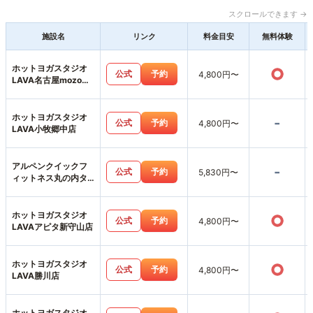
スクロールできます →
施設名
リンク
料金目安
無料体験
ホットヨガスタジオ
○
公式
予約
4,800円〜
LAVA名古屋mozoワ
ンダーシティ店
ホットヨガスタジオ
-
公式
予約
4,800円〜
LAVA小牧郷中店
アルペンクイックフ
-
公式
予約
5,830円〜
ィットネス丸の内タ
ワー店
ホットヨガスタジオ
○
公式
予約
4,800円〜
LAVAアピタ新守山店
ホットヨガスタジオ
○
公式
予約
4,800円〜
LAVA勝川店
ホットヨガスタジオ