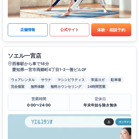
体験・相談予約
店舗情報
公式サイト
ソエル一宮店
西春駅から車で18分
愛知県一宮市両郷町4丁目1-2一善ビル2F
ウェアレンタル
サウナ
マシンピラティス
常温ヨガ
駐車場
完全個室
無料体験
無料カウンセリング
24時間営業
営業時間
定休日
0:00〜24:00
年末年始を除き無休