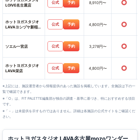
○
公式
予約
8,910円〜
LOIVE名古屋店
ホットヨガスタジオ
○
公式
予約
4,800円〜
LAVAヨシヅヤ新稲沢
店
○
公式
予約
ソエル一宮店
3,278円〜
ホットヨガスタジオ
○
公式
予約
4,800円〜
LAVA栄店
※上記には、施設運営者から情報提供のあった施設を掲載しています。全施設は下の一
覧で確認できます。
※「○」は、FIT PALETTE編集部が独自の調査・基準に基づき、特におすすめする項目
です。
※「－」は未提供を示すものではありません。詳細は各施設の公式サイトをご確認くだ
さい。
ホットヨガスタジオ LAVA名古屋mozoワンダー