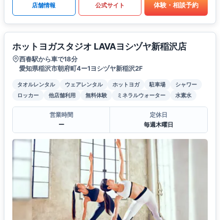
体験・相談予約
店舗情報
公式サイト
ホットヨガスタジオ LAVAヨシヅヤ新稲沢店
西春駅から車で18分
愛知県稲沢市朝府町4ー1ヨシヅヤ新稲沢2F
タオルレンタル
ウェアレンタル
ホットヨガ
駐車場
シャワー
ロッカー
他店舗利用
無料体験
ミネラルウォーター
水素水
営業時間
定休日
ー
毎週木曜日