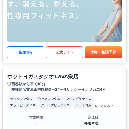
体験・相談予約
店舗情報
公式サイト
ホットヨガスタジオ LAVA栄店
西春駅から車で18分
愛知県名古屋市中区錦3ー24ー4サンシャインサカエ4F
タオルレンタル
ウェアレンタル
マシンピラティス
マットピラティス
グループピラティス
ホットヨガ
もっと見る
営業時間
定休日
ー
毎週木曜日