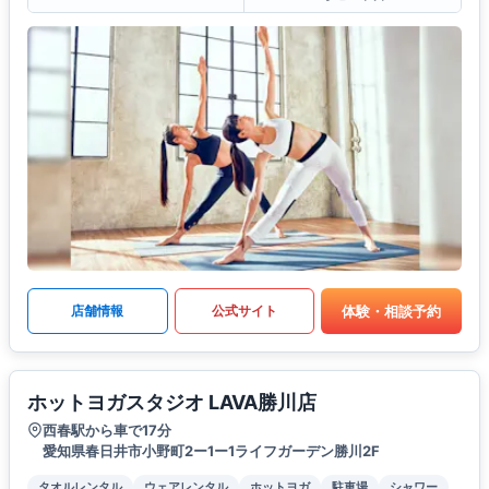
体験・相談予約
店舗情報
公式サイト
ホットヨガスタジオ LAVA勝川店
西春駅から車で17分
愛知県春日井市小野町2ー1ー1ライフガーデン勝川2F
タオルレンタル
ウェアレンタル
ホットヨガ
駐車場
シャワー