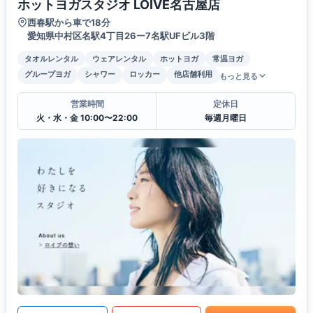
ホットヨガスタジオ LOIVE名古屋店
西春駅から車で18分
愛知県中村区名駅4丁目26ー7名駅UFビル3階
タオルレンタル
ウェアレンタル
ホットヨガ
常温ヨガ
グループヨガ
シャワー
ロッカー
他店舗利用
もっと見る
営業時間
定休日
火・水・金 10:00〜22:00
毎週月曜日