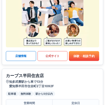
体験・相談予約
店舗情報
公式サイト
カーブス半田住吉店
知多武豊駅から車で13分
愛知県半田市住吉町2丁目1092F
駐車場
無料体験
駅から5分以内
営業時間
定休日