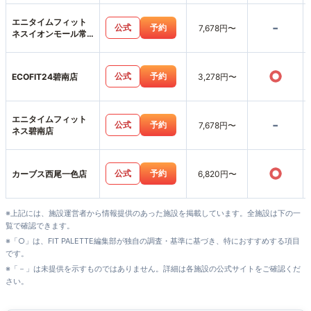
エニタイムフィット
-
公式
予約
7,678円〜
ネスイオンモール常
滑店
○
公式
予約
ECOFIT24碧南店
3,278円〜
エニタイムフィット
-
公式
予約
7,678円〜
ネス碧南店
○
公式
予約
カーブス西尾一色店
6,820円〜
※上記には、施設運営者から情報提供のあった施設を掲載しています。全施設は下の一
覧で確認できます。
※「○」は、FIT PALETTE編集部が独自の調査・基準に基づき、特におすすめする項目
です。
※「－」は未提供を示すものではありません。詳細は各施設の公式サイトをご確認くだ
さい。