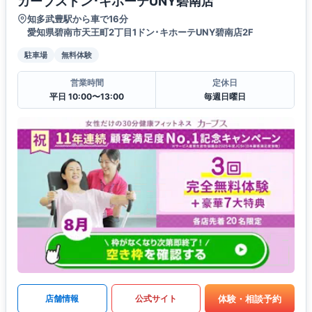
カーブスドン･キホーテUNY碧南店
知多武豊駅から車で16分
愛知県碧南市天王町2丁目1ドン･キホーテUNY碧南店2F
駐車場
無料体験
営業時間
定休日
平日 10:00〜13:00
毎週日曜日
体験・相談予約
店舗情報
公式サイト