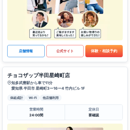
体験・相談予約
店舗情報
公式サイト
チョコザップ半田星崎町店
知多武豊駅から車で11分
愛知県 半田市 星崎町3ー16ー4 竹内ビル 1F
体組成計
Wi-Fi
他店舗利用
営業時間
定休日
24:00間
要確認