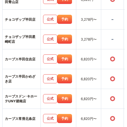
田青山店
-
公式
予約
チョコザップ半田店
3,278円〜
チョコザップ半田星
-
公式
予約
3,278円〜
崎町店
○
公式
予約
カーブス半田住吉店
6,820円〜
カーブス半田かめざ
○
公式
予約
6,820円〜
き店
カーブスドン･キホー
○
公式
予約
6,820円〜
テUNY碧南店
○
公式
予約
カーブス常滑北条店
6,820円〜