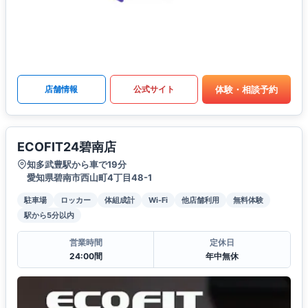
体験・相談予約
店舗情報
公式サイト
ECOFIT24碧南店
知多武豊駅から車で19分
愛知県碧南市西山町4丁目48-1
駐車場
ロッカー
体組成計
Wi-Fi
他店舗利用
無料体験
駅から5分以内
営業時間
定休日
24:00間
年中無休