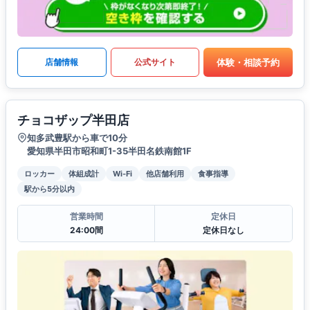
体験・相談予約
店舗情報
公式サイト
チョコザップ半田店
知多武豊駅から車で10分
愛知県半田市昭和町1-35半田名鉄南館1F
ロッカー
体組成計
Wi-Fi
他店舗利用
食事指導
駅から5分以内
営業時間
定休日
24:00間
定休日なし