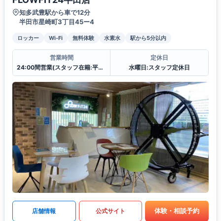
知多武豊駅から車で12分
半田市星崎町3丁目45ー4
ロッカー
Wi-Fi
無料体験
水素水
駅から5分以内
営業時間
定休日
24:00間営業(スタッフ在籍:平日 12:00〜21:00
水曜日:スタッフ定休日
体験・相談予約
店舗情報
公式サイト