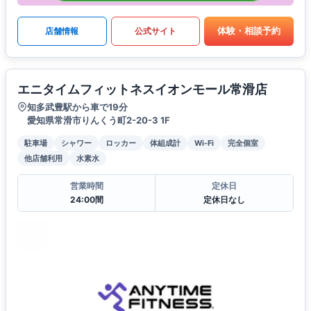
体験・相談予約
店舗情報
公式サイト
エニタイムフィットネスイオンモール常滑店
知多武豊駅から車で19分
愛知県常滑市りんくう町2-20-3 1F
駐車場
シャワー
ロッカー
体組成計
Wi-Fi
完全個室
他店舗利用
水素水
営業時間
定休日
24:00間
定休日なし