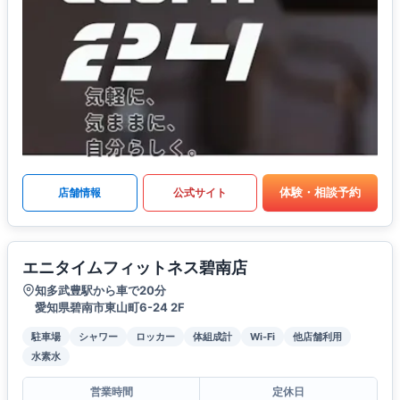
体験・相談予約
店舗情報
公式サイト
エニタイムフィットネス碧南店
知多武豊駅から車で20分
愛知県碧南市東山町6-24 2F
駐車場
シャワー
ロッカー
体組成計
Wi-Fi
他店舗利用
水素水
営業時間
定休日