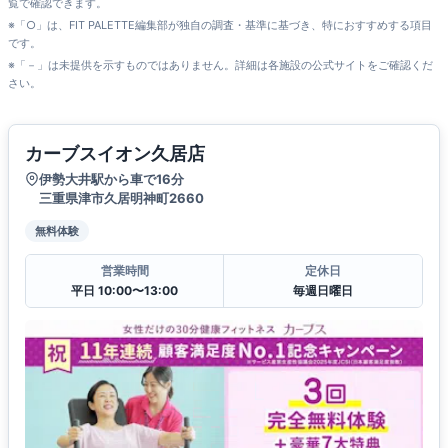
覧で確認できます。
※「○」は、FIT PALETTE編集部が独自の調査・基準に基づき、特におすすめする項目
です。
※「－」は未提供を示すものではありません。詳細は各施設の公式サイトをご確認くだ
さい。
カーブスイオン久居店
伊勢大井駅から車で16分
三重県津市久居明神町2660
無料体験
営業時間
定休日
平日 10:00〜13:00
毎週日曜日