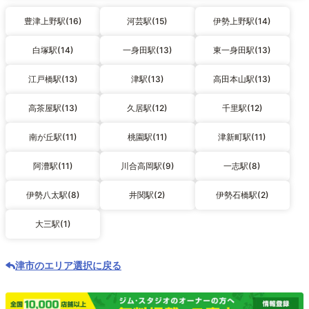
豊津上野駅(16)
河芸駅(15)
伊勢上野駅(14)
白塚駅(14)
一身田駅(13)
東一身田駅(13)
江戸橋駅(13)
津駅(13)
高田本山駅(13)
高茶屋駅(13)
久居駅(12)
千里駅(12)
南が丘駅(11)
桃園駅(11)
津新町駅(11)
阿漕駅(11)
川合高岡駅(9)
一志駅(8)
伊勢八太駅(8)
井関駅(2)
伊勢石橋駅(2)
大三駅(1)
津市のエリア選択に戻る