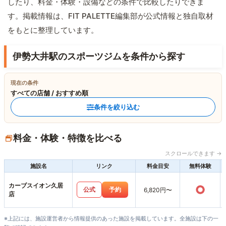
したり、料金・体験・設備などの条件で比較したりできま
す。掲載情報は、FIT PALETTE編集部が公式情報と独自取材
をもとに整理しています。
伊勢大井駅のスポーツジムを条件から探す
現在の条件
すべての店舗 / おすすめ順
条件を絞り込む
料金・体験・特徴を比べる
スクロールできます →
施設名
リンク
料金目安
無料体験
カーブスイオン久居
○
公式
予約
6,820円〜
店
※上記には、施設運営者から情報提供のあった施設を掲載しています。全施設は下の一