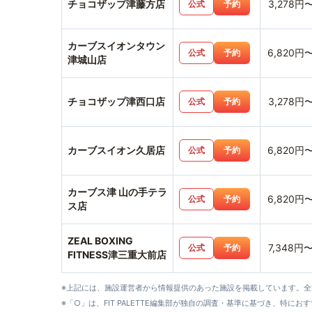
チョコザップ津藤方店
3,278円
公式
予約
カーブスイオンタウン
6,820円
公式
予約
津城山店
チョコザップ津西口店
3,278円
公式
予約
カーブスイオン久居店
6,820円
公式
予約
カーブス津 山の手テラ
6,820円
公式
予約
ス店
ZEAL BOXING
7,348円
公式
予約
FITNESS津三重大前店
※上記には、施設運営者から情報提供のあった施設を掲載しています。
※「○」は、FIT PALETTE編集部が独自の調査・基準に基づき、特にお