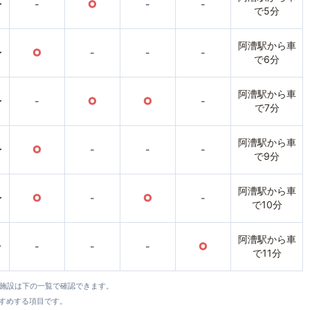
〜
-
○
-
-
で5分
阿漕駅から車
〜
○
-
-
-
で6分
阿漕駅から車
〜
-
○
○
-
で7分
阿漕駅から車
〜
○
-
-
-
で9分
阿漕駅から車
〜
○
-
○
-
で10分
阿漕駅から車
〜
-
-
-
○
で11分
全施設は下の一覧で確認できます。
すすめする項目です。