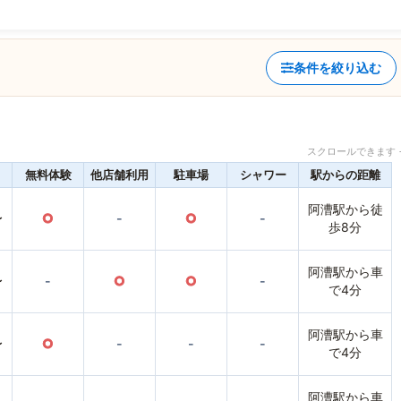
条件を絞り込む
スクロールできます 
無料体験
他店舗利用
駐車場
シャワー
駅からの距離
阿漕駅から徒
〜
○
-
○
-
歩8分
阿漕駅から車
〜
-
○
○
-
で4分
阿漕駅から車
〜
○
-
-
-
で4分
阿漕駅から車