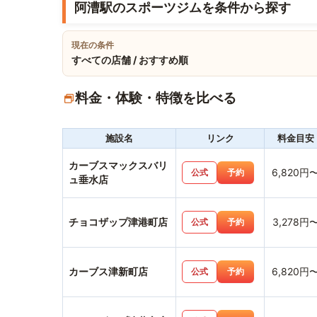
阿漕駅のスポーツジムを条件から探す
現在の条件
すべての店舗 / おすすめ順
料金・体験・特徴を比べる
施設名
リンク
料金目安
カーブスマックスバリ
6,820円
公式
予約
ュ垂水店
チョコザップ津港町店
3,278円
公式
予約
カーブス津新町店
6,820円
公式
予約