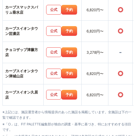
カーブスマックスバ
○
公式
予約
6,820円〜
リュ垂水店
カーブスイオンタウ
○
公式
予約
6,820円〜
ン芸濃店
チョコザップ津藤方
-
公式
予約
3,278円〜
店
カーブスイオンタウ
○
公式
予約
6,820円〜
ン津城山店
カーブスイオン久居
○
公式
予約
6,820円〜
店
※上記には、施設運営者から情報提供のあった施設を掲載しています。全施設は下の一
覧で確認できます。
※「○」は、FIT PALETTE編集部が独自の調査・基準に基づき、特におすすめする項目
です。