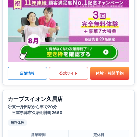
体験・相談予約
店舗情報
公式サイト
カーブスイオン久居店
東一身田駅から車で20分
三重県津市久居明神町2660
無料体験
営業時間
定休日