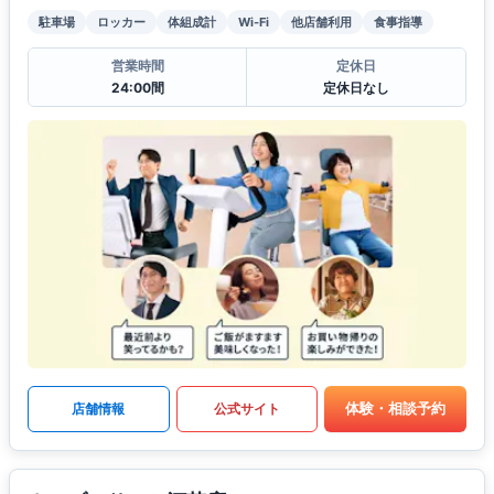
駐車場
ロッカー
体組成計
Wi-Fi
他店舗利用
食事指導
営業時間
定休日
24:00間
定休日なし
体験・相談予約
店舗情報
公式サイト