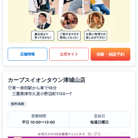
体験・相談予約
店舗情報
公式サイト
カーブスイオンタウン津城山店
東一身田駅から車で18分
三重県津市久居小野辺町1130ー7
無料体験
営業時間
定休日
平日 10:00〜13:00
毎週日曜日