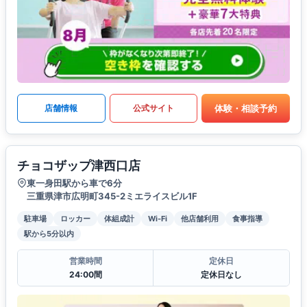
体験・相談予約
店舗情報
公式サイト
チョコザップ津西口店
東一身田駅から車で6分
三重県津市広明町345-2ミエライスビル1F
駐車場
ロッカー
体組成計
Wi-Fi
他店舗利用
食事指導
駅から5分以内
営業時間
定休日
24:00間
定休日なし