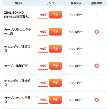
施設名
リンク
料金目安
無料体験
ZEAL BOXING
-
公式
予約
7,348円〜
FITNESS津三重大前
店
カーブス津 山の手テ
○
公式
予約
6,820円〜
ラス店
チョコザップ津西口
-
公式
予約
3,278円〜
店
○
公式
予約
カーブス津新町店
6,820円〜
チョコザップ津港町
-
公式
予約
3,278円〜
店
カーブスサンシ河芸
○
公式
予約
6,820円〜
店