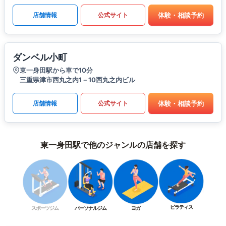
体験・相談予約
店舗情報
公式サイト
ダンベル小町
東一身田駅から車で10分
三重県津市西丸之内1－10西丸之内ビル
体験・相談予約
店舗情報
公式サイト
東一身田駅で他のジャンルの店舗を探す
ピラティス
スポーツジム
パーソナルジム
ヨガ