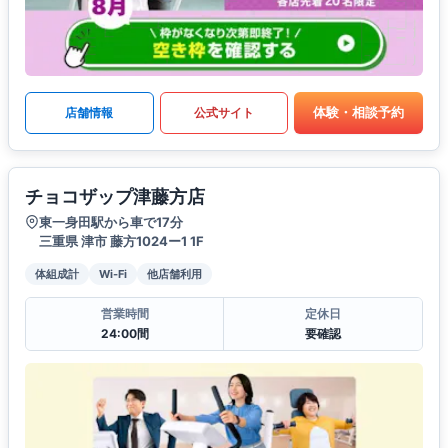
体験・相談予約
店舗情報
公式サイト
チョコザップ津藤方店
東一身田駅から車で17分
三重県 津市 藤方1024ー1 1F
体組成計
Wi-Fi
他店舗利用
営業時間
定休日
24:00間
要確認