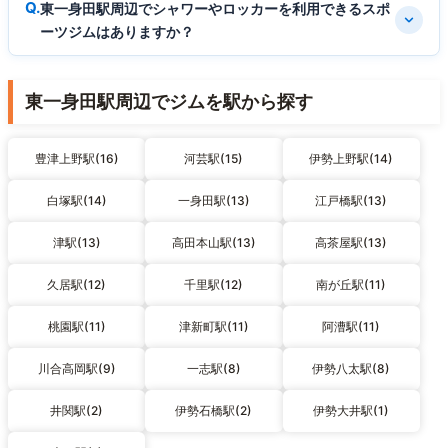
東一身田駅周辺でシャワーやロッカーを利用できるスポ
ーツジムはありますか？
東一身田駅周辺でジムを駅から探す
豊津上野駅(16)
河芸駅(15)
伊勢上野駅(14)
白塚駅(14)
一身田駅(13)
江戸橋駅(13)
津駅(13)
高田本山駅(13)
高茶屋駅(13)
久居駅(12)
千里駅(12)
南が丘駅(11)
桃園駅(11)
津新町駅(11)
阿漕駅(11)
川合高岡駅(9)
一志駅(8)
伊勢八太駅(8)
井関駅(2)
伊勢石橋駅(2)
伊勢大井駅(1)