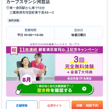
カーブスサンシ河芸店
東一身田駅から車で13分
三重県津市河芸町東千里46ー2
無料体験
営業時間
定休日
平日 10:00〜13:00
毎週日曜日
体験・相談予約
店舗情報
公式サイト