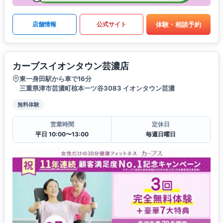
体験・相談予約
店舗情報
公式サイト
カーブスイオンタウン芸濃店
東一身田駅から車で16分
三重県津市芸濃町椋本一ツ谷3083 イオンタウン芸濃
無料体験
営業時間
定休日
平日 10:00〜13:00
毎週日曜日