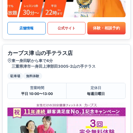
体験・相談予約
店舗情報
公式サイト
カーブス津 山の手テラス店
東一身田駅から車で4分
三重県津市一身田上津部田3005-2山の手テラス
駐車場
無料体験
営業時間
定休日
平日 10:00〜13:00
毎週日曜日