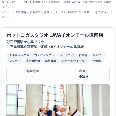
※「○」は、FIT PALETTE編集部が独自の調査・基準に基づき、特におすすめする項目
です。
※「－」は未提供を示すものではありません。詳細は各施設の公式サイトをご確認くだ
さい。
ホットヨガスタジオ LAVAイオンモール津南店
江戸橋駅から車で17分
三重県津市高茶屋小森町145イオンモール津南2F
タオルレンタル
ウェアレンタル
ホットヨガ
駐車場
シャワー
ロッカー
他店舗利用
無料体験
ミネラルウォーター
水素水
営業時間
定休日
ー
不定休