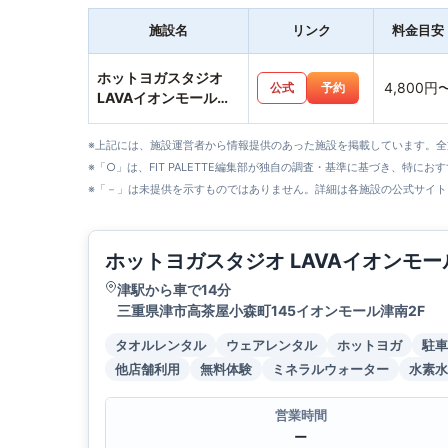
施設名
リンク
料金目安
ホットヨガスタジオ
4,800円
公式
予約
LAVAイオンモール津
南店
※上記には、施設運営者から情報提供のあった施設を掲載しています。
※「○」は、FIT PALETTE編集部が独自の調査・基準に基づき、特にお
※「－」は未提供を示すものではありません。詳細は各施設の公式サイト
ホットヨガスタジオ LAVAイオンモ
津駅から車で14分
三重県津市高茶屋小森町145イオンモール津南2F
タオルレンタル
ウェアレンタル
ホットヨガ
駐車
他店舗利用
無料体験
ミネラルウォーター
水素水
営業時間
ー