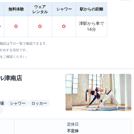
ウェア
無料体験
シャワー
駅からの距離
レンタル
津駅から車で
〜
○
○
○
14分
全施設は下の一覧で確認できます。
すすめする項目です。
をご確認ください。
ール津南店
場
シャワー
ロッカー
定休日
不定休