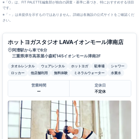
※「○」は、FIT PALETTE編集部が独自の調査・基準に基づき、特におすすめする項目
です。
※「－」は未提供を示すものではありません。詳細は各施設の公式サイトをご確認くだ
さい。
ホットヨガスタジオ LAVAイオンモール津南店
阿漕駅から車で8分
三重県津市高茶屋小森町145イオンモール津南2F
タオルレンタル
ウェアレンタル
ホットヨガ
駐車場
シャワー
ロッカー
他店舗利用
無料体験
ミネラルウォーター
水素水
営業時間
定休日
ー
不定休