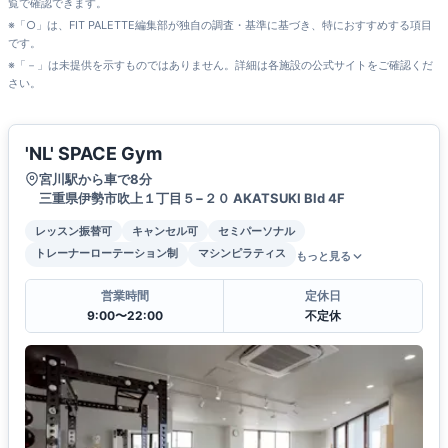
覧で確認できます。
※「○」は、FIT PALETTE編集部が独自の調査・基準に基づき、特におすすめする項目
です。
※「－」は未提供を示すものではありません。詳細は各施設の公式サイトをご確認くだ
さい。
'NL' SPACE Gym
宮川駅から車で8分
三重県伊勢市吹上１丁目５−２０ AKATSUKI Bld 4F
レッスン振替可
キャンセル可
セミパーソナル
トレーナーローテーション制
マシンピラティス
もっと見る
営業時間
定休日
9:00〜22:00
不定休