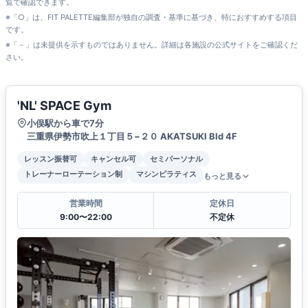
覧で確認できます。
※「○」は、FIT PALETTE編集部が独自の調査・基準に基づき、特におすすめする項目
です。
※「－」は未提供を示すものではありません。詳細は各施設の公式サイトをご確認くだ
さい。
'NL' SPACE Gym
小俣駅から車で7分
三重県伊勢市吹上１丁目５−２０ AKATSUKI Bld 4F
レッスン振替可
キャンセル可
セミパーソナル
トレーナーローテーション制
マシンピラティス
もっと見る
営業時間
定休日
9:00〜22:00
不定休