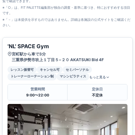
覧で確認できます。
※「○」は、FIT PALETTE編集部が独自の調査・基準に基づき、特におすすめする項目
です。
※「－」は未提供を示すものではありません。詳細は各施設の公式サイトをご確認くだ
さい。
'NL' SPACE Gym
宮町駅から車で3分
三重県伊勢市吹上１丁目５−２０ AKATSUKI Bld 4F
レッスン振替可
キャンセル可
セミパーソナル
トレーナーローテーション制
マシンピラティス
もっと見る
営業時間
定休日
9:00〜22:00
不定休