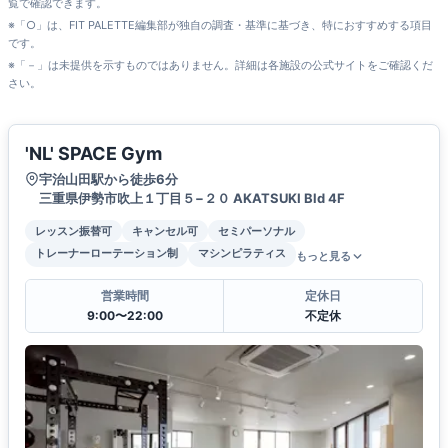
覧で確認できます。
※「○」は、FIT PALETTE編集部が独自の調査・基準に基づき、特におすすめする項目
です。
※「－」は未提供を示すものではありません。詳細は各施設の公式サイトをご確認くだ
さい。
'NL' SPACE Gym
宇治山田駅から徒歩6分
三重県伊勢市吹上１丁目５−２０ AKATSUKI Bld 4F
レッスン振替可
キャンセル可
セミパーソナル
トレーナーローテーション制
マシンピラティス
もっと見る
営業時間
定休日
9:00〜22:00
不定休