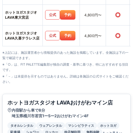
ホットヨガスタジオ
○
公式
予約
4,800円〜
LAVA東大宮店
ホットヨガスタジオ
○
公式
予約
4,800円〜
LAVA久喜テラレス店
※上記には、施設運営者から情報提供のあった施設を掲載しています。全施設は下の一
覧で確認できます。
※「○」は、FIT PALETTE編集部が独自の調査・基準に基づき、特におすすめする項目
です。
※「－」は未提供を示すものではありません。詳細は各施設の公式サイトをご確認くだ
さい。
ホットヨガスタジオ LAVAおけがわマイン店
内宿駅から車で8分
埼玉県桶川市若宮1ー5ー2おけがわマイン4F
タオルレンタル
ウェアレンタル
マシンピラティス
ホットヨガ
駐車場
シャワー
ロッカー
他店舗利用
無料体験