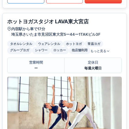
ホットヨガスタジオ LAVA東大宮店
内宿駅から車で17分
埼玉県さいたま市見沼区東大宮5ー44ー1TAKビル3F
タオルレンタル
ウェアレンタル
ホットヨガ
常温ヨガ
グループヨガ
シャワー
ロッカー
他店舗利用
もっと見る
営業時間
定休日
ー
毎週火曜日