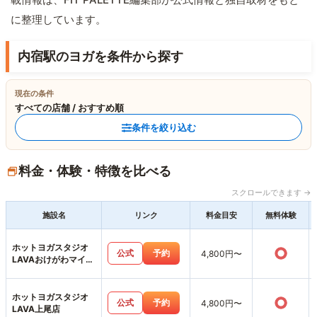
に整理しています。
内宿駅のヨガを条件から探す
現在の条件
すべての店舗 / おすすめ順
条件を絞り込む
料金・体験・特徴を比べる
スクロールできます →
施設名
リンク
料金目安
無料体験
ホットヨガスタジオ
○
公式
予約
4,800円〜
LAVAおけがわマイン
店
ホットヨガスタジオ
○
公式
予約
4,800円〜
LAVA上尾店