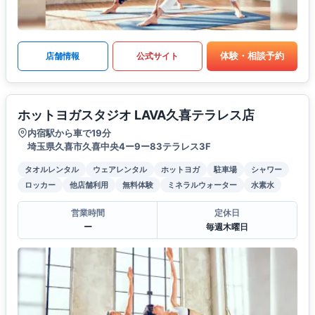
体験・相談予約
店舗情報
公式サイト
ホットヨガスタジオ LAVA久喜テラレス店
内宿駅から車で19分
埼玉県久喜市久喜中央4ー9ー83テラレス3F
タオルレンタル
ウェアレンタル
ホットヨガ
駐車場
シャワー
ロッカー
他店舗利用
無料体験
ミネラルウォーター
水素水
営業時間
定休日
ー
毎週木曜日