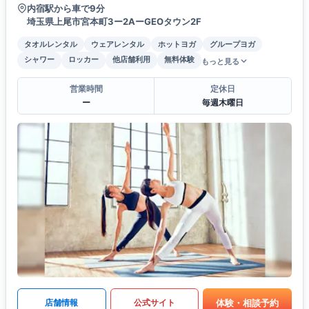
内宿駅から車で9分
埼玉県上尾市宮本町3ー2AーGEOタウン2F
タオルレンタル
ウェアレンタル
ホットヨガ
グループヨガ
シャワー
ロッカー
他店舗利用
無料体験
もっと見る
営業時間
定休日
ー
毎週木曜日
体験・相談予約
店舗情報
公式サイト