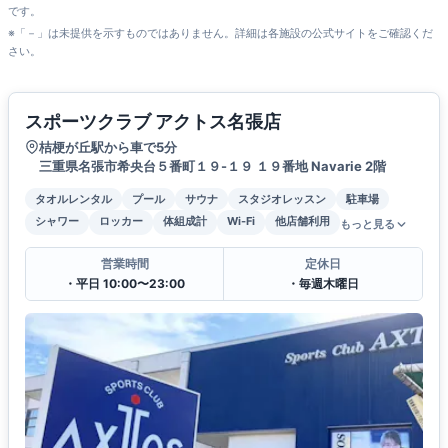
です。
※「－」は未提供を示すものではありません。詳細は各施設の公式サイトをご確認くだ
さい。
スポーツクラブ アクトス名張店
桔梗が丘駅から車で5分
三重県名張市希央台５番町１９-１９ １９番地 Navarie 2階
タオルレンタル
プール
サウナ
スタジオレッスン
駐車場
シャワー
ロッカー
体組成計
Wi-Fi
他店舗利用
もっと見る
営業時間
定休日
・平日 10:00〜23:00
・毎週木曜日